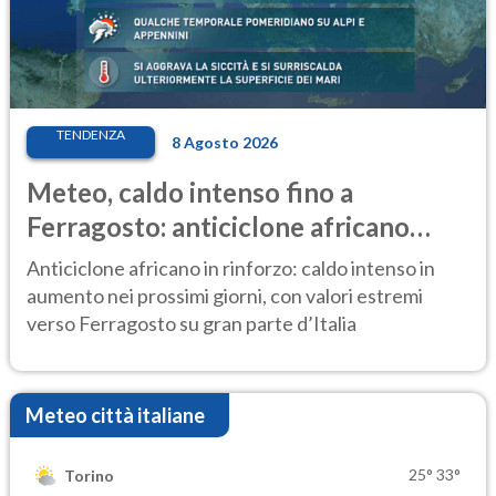
TENDENZA
8 Agosto 2026
Meteo, caldo intenso fino a
Ferragosto: anticiclone africano
ancora protagonista
Anticiclone africano in rinforzo: caldo intenso in
aumento nei prossimi giorni, con valori estremi
verso Ferragosto su gran parte d’Italia
Meteo città italiane
25°
33°
Torino