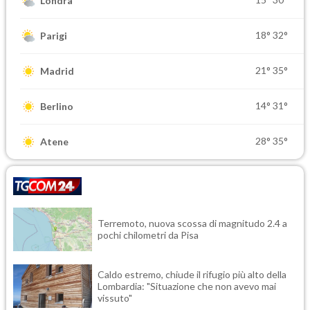
Londra
18°
32°
Parigi
21°
35°
Madrid
14°
31°
Berlino
28°
35°
Atene
Terremoto, nuova scossa di magnitudo 2.4 a
pochi chilometri da Pisa
Caldo estremo, chiude il rifugio più alto della
Lombardia: "Situazione che non avevo mai
vissuto"