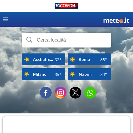
Aschaffe...
Roma
32°
35°
Milano
Napoli
35°
34°