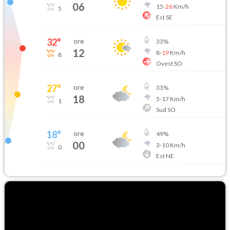
06
15
-
26
Km/h
5
Est SE
32
°
ore
33
%
12
8
-
19
Km/h
8
Ovest SO
27
°
ore
33
%
18
5
-
17
Km/h
1
Sud SO
18
°
ore
49
%
00
3
-
10
Km/h
0
Est NE