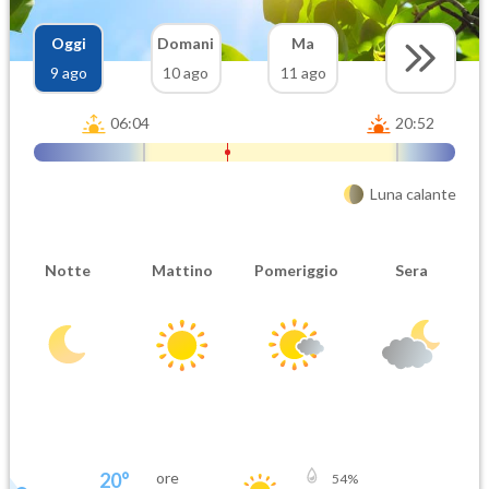
Oggi
Domani
Ma
9 ago
10 ago
11 ago
06:04
20:52
Luna calante
Notte
Mattino
Pomeriggio
Sera
20
°
ore
54
%