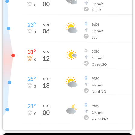
00
3
Km/h
0
Sud O
23
°
ore
86
%
06
3
Km/h
1
Sud
31
°
ore
50
%
12
1
Km/h
6
Ovest SO
25
°
ore
93
%
18
8
Km/h
3
Nord NO
21
°
ore
98
%
00
1
Km/h
0
Ovest NO