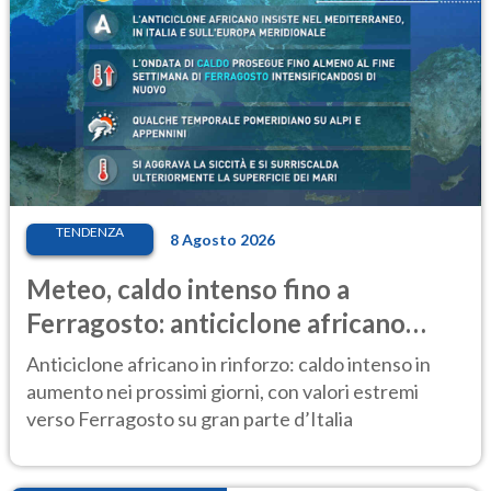
TENDENZA
8 Agosto 2026
Meteo, caldo intenso fino a
Ferragosto: anticiclone africano
ancora protagonista
Anticiclone africano in rinforzo: caldo intenso in
aumento nei prossimi giorni, con valori estremi
verso Ferragosto su gran parte d’Italia