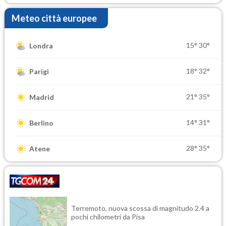
Meteo città europee
15°
30°
Londra
18°
32°
Parigi
21°
35°
Madrid
14°
31°
Berlino
28°
35°
Atene
Terremoto, nuova scossa di magnitudo 2.4 a
pochi chilometri da Pisa