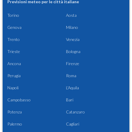
Previsioni meteo per le città italiane
Torino
Aosta
Genova
Milano
Trento
Venezia
Trieste
Bologna
Ancona
Firenze
Perugia
Roma
Napoli
L'Aquila
Campobasso
Bari
Potenza
Catanzaro
Palermo
Cagliari