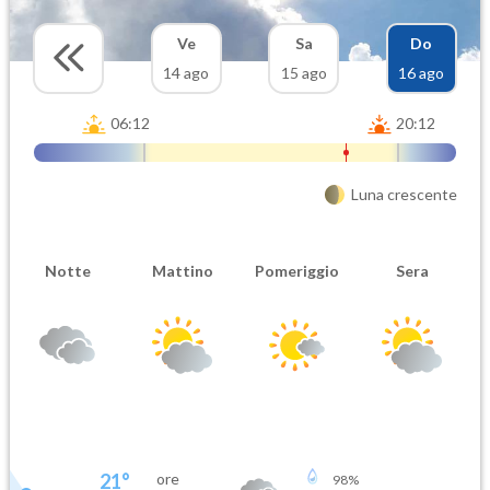
Ve
Sa
Do
14 ago
15 ago
16 ago
06:12
20:12
Luna crescente
Notte
Mattino
Pomeriggio
Sera
21
°
ore
98
%