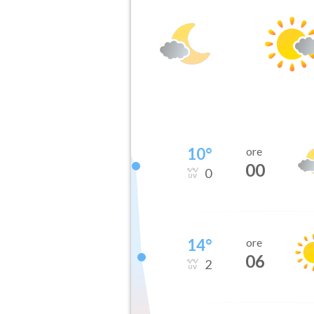
10
°
ore
00
0
14
°
ore
06
2