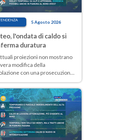
TENDENZA
5 Agosto 2026
eo, l'ondata di caldo si
ferma duratura
ttuali proiezioni non mostrano
vera modifica della
colazione con una prosecuzione
caldo fuori scala per molti
ni, compresa la settimana di
ragosto