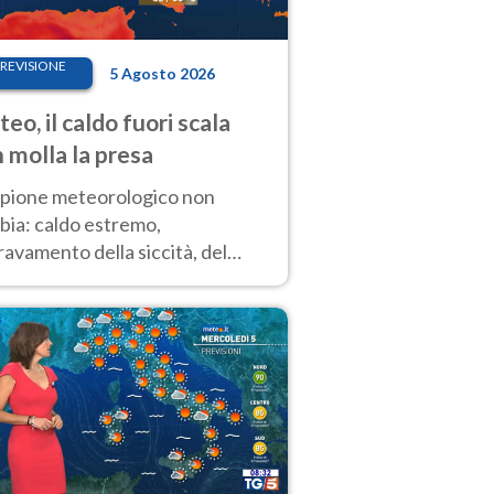
REVISIONE
5 Agosto 2026
eo, il caldo fuori scala
 molla la presa
copione meteorologico non
bia: caldo estremo,
avamento della siccità, del
hio incendi e temporali di
ore. Nessun cambiamento fino
ragosto