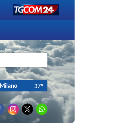
Milano
37°