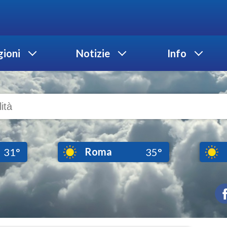
ioni
Notizie
Info
Roma
31°
35°