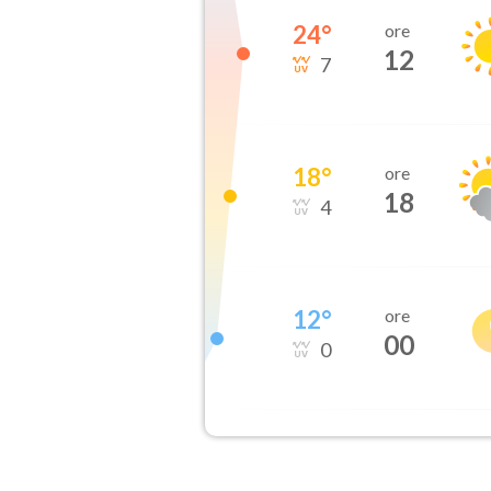
24
°
ore
12
7
18
°
ore
18
4
12
°
ore
00
0