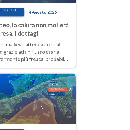
TENDENZA
4 Agosto 2026
eo, la calura non mollerà
presa. I dettagli
o una lieve attenuazione al
 grazie ad un flusso di aria
germente più fresca, probabile
o rinforzo dell’anticiclone
icano entro Ferragosto