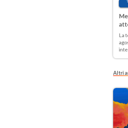
Met
att
Nor
La 
ago
inte
parz
e il
Altri a