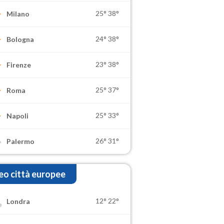
25°
38°
Milano
24°
38°
Bologna
23°
38°
Firenze
25°
37°
Roma
25°
33°
Napoli
26°
31°
Palermo
o città europee
12°
22°
Londra