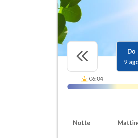
Do
9 ag
06:04
Notte
Mattin