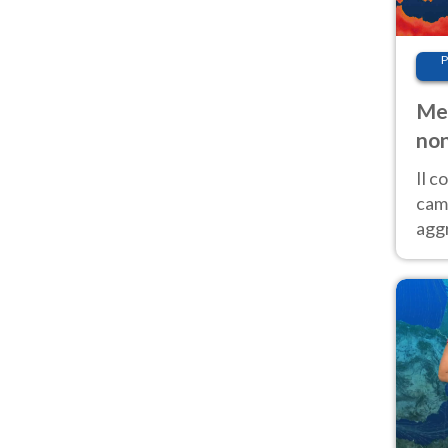
P
Met
non
Il 
cam
aggr
risc
cal
Fer