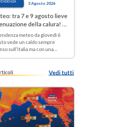
TENDENZA
3 Agosto 2026
eo: tra 7 e 9 agosto lieve
enuazione della calura! Al
d rischio temporali
tendenza meteo da giovedì 6
sto vede un caldo sempre
nso sull'Italia ma con una
iale e lieve attenuazione tra il 7
 9 agosto.
rticoli
Vedi tutti