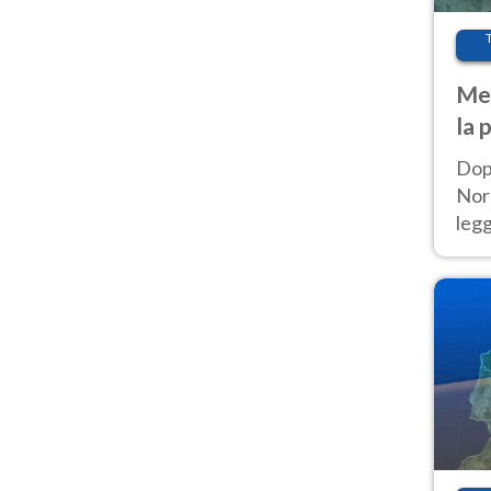
Met
la 
Dop
Nord
leg
nuov
afr