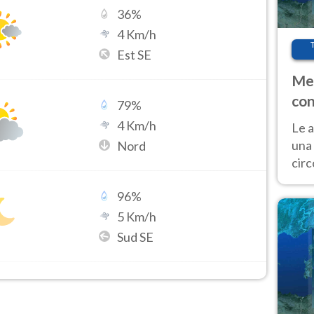
36
%
4
Km/h
Est SE
Met
con
79
%
4
Km/h
Le a
una 
Nord
cir
del 
96
%
gior
Fer
5
Km/h
Sud SE