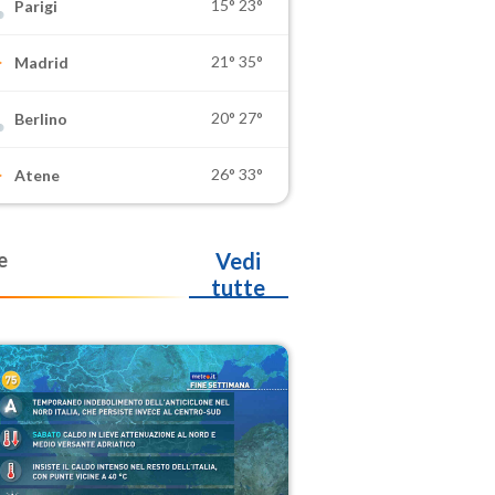
15°
23°
Parigi
21°
35°
Madrid
20°
27°
Berlino
26°
33°
Atene
e
Vedi
tutte