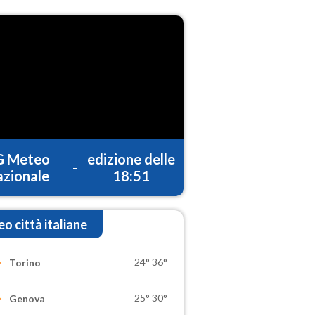
G Meteo
edizione delle
-
zionale
18:51
o città italiane
24°
36°
Torino
25°
30°
Genova