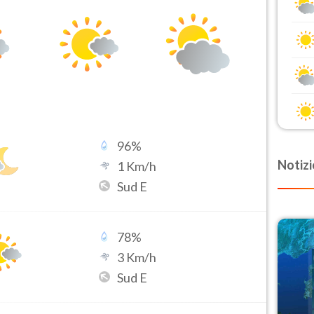
96
%
Notizi
1
Km/h
Sud E
78
%
3
Km/h
Sud E