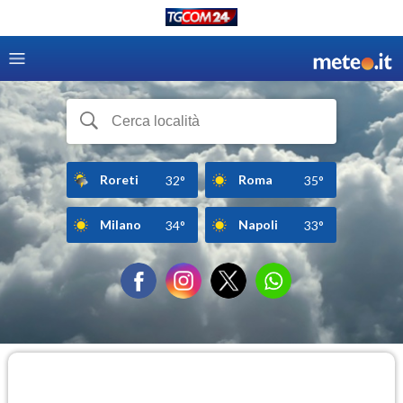
Roreti
Roma
32°
35°
Milano
Napoli
34°
33°