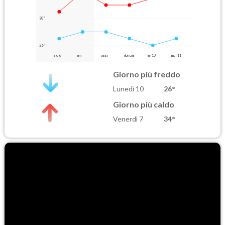
30°
26°
gio 6
ieri
oggi
domani
lun 10
mar 11
Giorno più freddo
Lunedì 10
26°
Giorno più caldo
Venerdì 7
34°