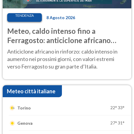
TENDENZA
8 Agosto 2026
Meteo, caldo intenso fino a
Ferragosto: anticiclone africano
ancora protagonista
Anticiclone africano in rinforzo: caldo intenso in
aumento nei prossimi giorni, con valori estremi
verso Ferragosto su gran parte d’Italia.
Meteo città italiane
22°
33°
Torino
27°
31°
Genova