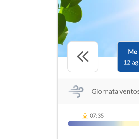
Me
12 ag
Giornata vento
07:35