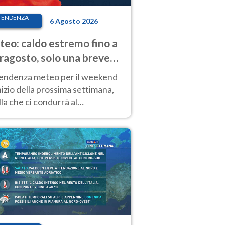
TENDENZA
6 Agosto 2026
eo: caldo estremo fino a
ragosto, solo una breve
sa. Ecco dove
tendenza meteo per il weekend
inizio della prossima settimana,
la che ci condurrà al
ragosto, vede ancora
perature molto elevate