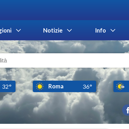
ioni
Notizie
Info
Roma
32°
36°