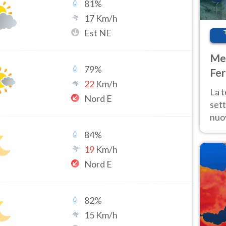
81
%
17
Km/h
Est NE
Met
79
%
Fer
22
Km/h
int
La 
Nord E
sett
nuov
11 e
84
%
anc
19
Km/h
Nord E
82
%
15
Km/h