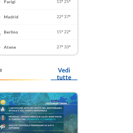
13°
25°
Parigi
22°
37°
Madrid
15°
22°
Berlino
27°
33°
Atene
e
Vedi
tutte