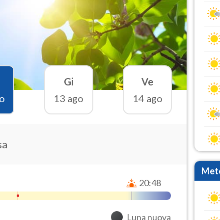
Gi
Ve
o
13 ago
14 ago
sa
Mete
20:48
Luna nuova