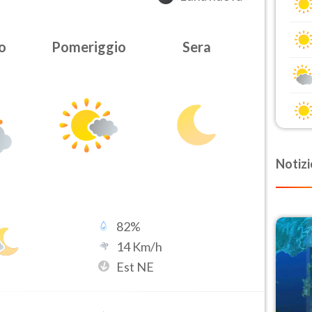
o
Pomeriggio
Sera
Notizi
82
%
14
Km/h
Est NE