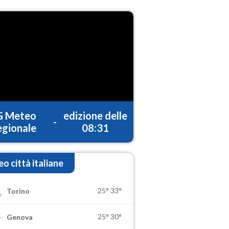
G Meteo
edizione delle
-
gionale
08:31
o città italiane
25°
33°
Torino
25°
30°
Genova