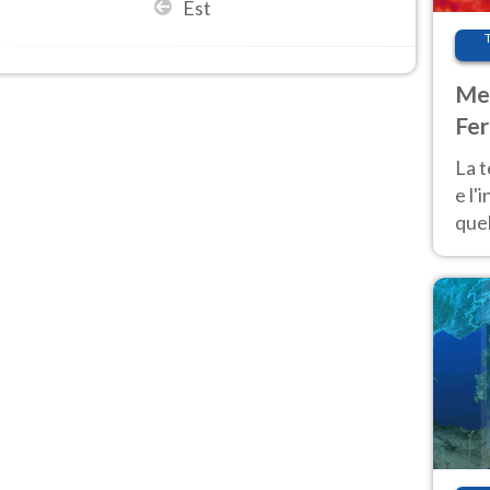
Est
Met
Fer
pau
La 
e l'
quel
Fer
tem