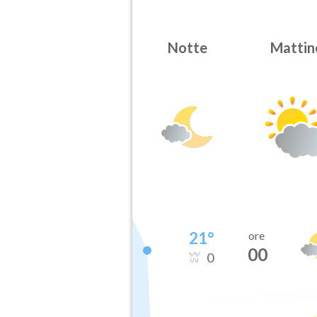
Notte
Mattin
21
°
ore
00
0