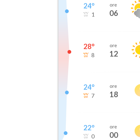
24
°
ore
06
1
28
°
ore
12
8
24
°
ore
18
7
22
°
ore
00
0