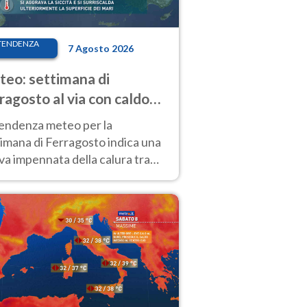
TENDENZA
7 Agosto 2026
eo: settimana di
ragosto al via con caldo
enso e qualche temporale
tendenza meteo per la
imana di Ferragosto indica una
a impennata della calura tra
 14 agosto, con nuovi rialzi
he al Nord.