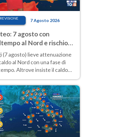
REVISIONE
7 Agosto 2026
eo: 7 agosto con
tempo al Nord e rischio
ifragi. Altrove caldo
 (7 agosto) lieve attenuazione
tremo
caldo al Nord con una fase di
empo. Altrove insiste il caldo
emo con picchi di 40°C. Le
isioni