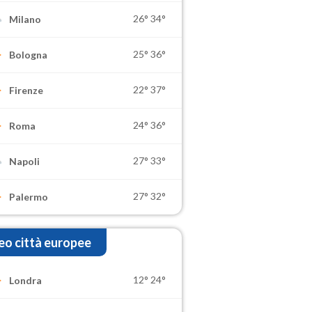
26°
34°
Milano
25°
36°
Bologna
22°
37°
Firenze
24°
36°
Roma
27°
33°
Napoli
27°
32°
Palermo
o città europee
12°
24°
Londra