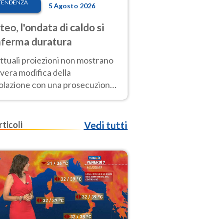
TENDENZA
5 Agosto 2026
eo, l'ondata di caldo si
ferma duratura
ttuali proiezioni non mostrano
vera modifica della
colazione con una prosecuzione
caldo fuori scala per molti
ni, compresa la settimana di
ragosto
rticoli
Vedi tutti