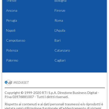
Trieste
Bologna
Ancona
Firenze
Perugia
Roma
Napoli
L'Aquila
Campobasso
Bari
Potenza
Catanzaro
Palermo
Cagliari
Copyright © 1999-2020 RTI S.p.A. Direzione Business Digital -
P.Iva 03976881007 - Tutti i diritti riservati.
Rispetto ai contenuti e ai dati personali trasmessi e/o riprodotti è
vietata ogni utilizzazione funzionale all'addestramento di sistemi