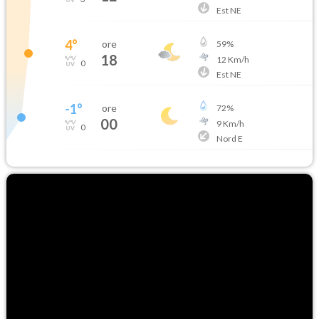
Est NE
4
°
ore
59
%
18
12
Km/h
0
Est NE
-1
°
ore
72
%
00
9
Km/h
0
Nord E