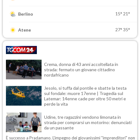
15°
21°
Berlino
27°
35°
Atene
Crema, donna di 43 anni accoltellata in
strada: fermato un giovane cittadino
nordafricano
Jesolo, si tuffa dal pontile e sbatte la testa
sul fondale: muore 17enne | Tragedia sul
Latemar: 14enne cade per oltre 50 metri e
perde la vita
Udine, tre ragazzini vendono limonata in
strada per comprarsi un motorino: denunciati
da un passante
È successo a Pradamano. L'impegno dei giovanissimi "imprenditori" non