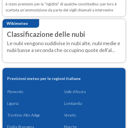
è stato premiato per la "rigidità" di qualche concittadino: per loro è
scattata un'ammonizione da parte dei vigili chiamati a intervenire
Wikimeteo
Classificazione delle nubi
Le nubi vengono suddivise in nubi alte, nubi medie e
nubi basse a seconda che occupino quote dell'al...
Previsioni meteo per le regioni italiane
Piemonte
Valle d'Aosta
Liguria
Lombardia
Trentino Alto Adige
Veneto
Emilia Romagna
Marche