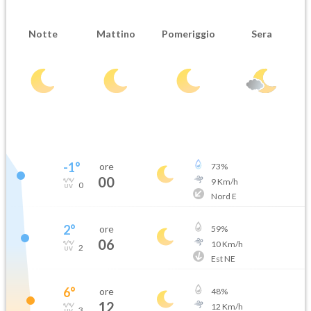
Notte
Mattino
Pomeriggio
Sera
-1
°
ore
73
%
00
9
Km/h
0
Nord E
2
°
ore
59
%
06
10
Km/h
2
Est NE
6
°
ore
48
%
12
12
Km/h
3