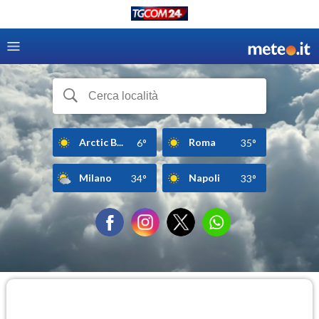
Arctic B...
Roma
6°
35°
Milano
Napoli
34°
33°