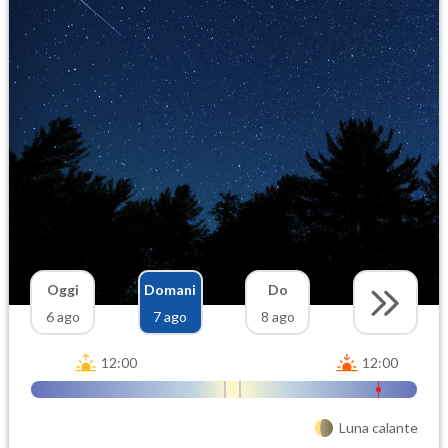
Oggi
Domani
Do
6 ago
7 ago
8 ago
12:00
12:00
Luna calante