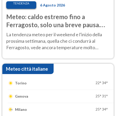
TENDENZA
6 Agosto 2026
Meteo: caldo estremo fino a
Ferragosto, solo una breve pausa.
Ecco dove
La tendenza meteo per il weekend e l'inizio della
prossima settimana, quella che ci condurrà al
Ferragosto, vede ancora temperature molto
elevate
Meteo città italiane
22°
34°
Torino
25°
31°
Genova
25°
34°
Milano