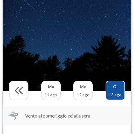
Ma
Me
Gi
11 ago
12 ago
13 ago
Vento al pomeriggio ed alla sera