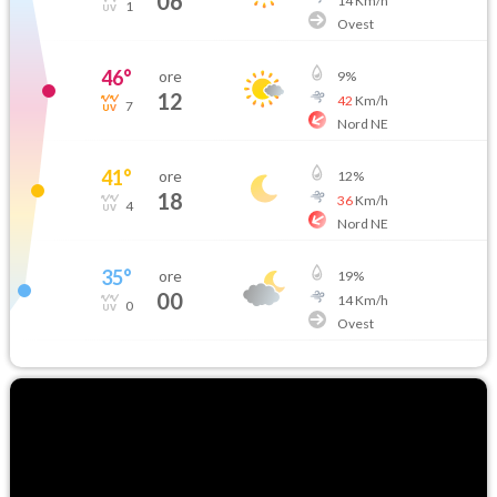
06
14
Km/h
1
Ovest
46
°
ore
9
%
12
42
Km/h
7
Nord NE
41
°
ore
12
%
18
36
Km/h
4
Nord NE
35
°
ore
19
%
00
14
Km/h
0
Ovest