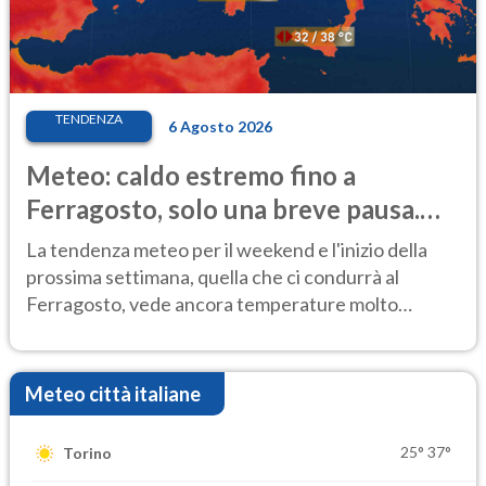
TENDENZA
6 Agosto 2026
Meteo: caldo estremo fino a
Ferragosto, solo una breve pausa.
Ecco dove
La tendenza meteo per il weekend e l'inizio della
prossima settimana, quella che ci condurrà al
Ferragosto, vede ancora temperature molto
elevate
Meteo città italiane
25°
37°
Torino