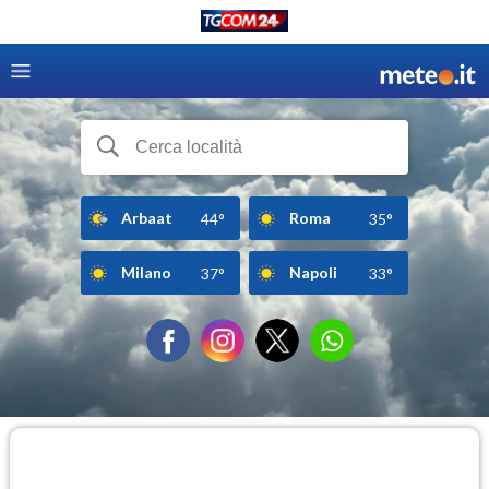
Arbaat
Roma
44°
35°
Milano
Napoli
37°
33°