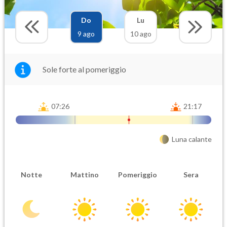
Do
Lu
9 ago
10 ago
Sole forte al pomeriggio
07:26
21:17
Luna calante
Notte
Mattino
Pomeriggio
Sera