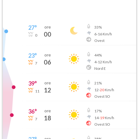
27
°
ore
33
%
00
6
-
16
Km/h
0
Ovest
23
°
ore
44
%
06
4
-
12
Km/h
7
Nord E
39
°
ore
21
%
12
12
-
20
Km/h
11
Ovest SO
36
°
ore
17
%
18
14
-
19
Km/h
7
Ovest SO
ore
38
%