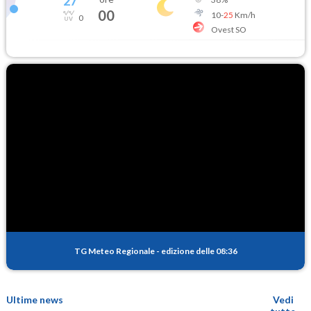
27
°
00
10
-
25
Km/h
0
Ovest SO
TG Meteo Regionale
-
edizione delle 08:36
Ultime news
Vedi