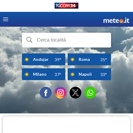
Andujar
Roma
39°
35°
Milano
Napoli
37°
33°