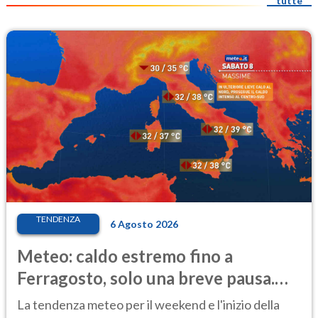
tutte
TENDENZA
6 Agosto 2026
Meteo: caldo estremo fino a
Ferragosto, solo una breve pausa.
Ecco dove
La tendenza meteo per il weekend e l'inizio della