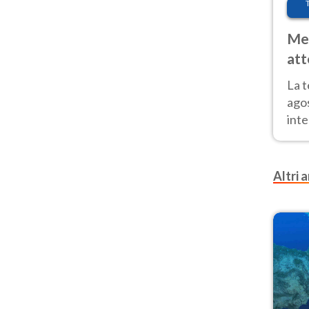
Met
att
Nor
La 
ago
inte
parz
e il
Altri a