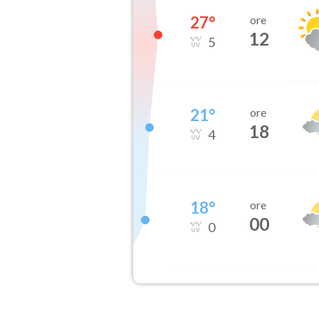
27
°
ore
12
5
21
°
ore
18
4
18
°
ore
00
0