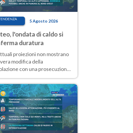
TENDENZA
5 Agosto 2026
eo, l'ondata di caldo si
ferma duratura
ttuali proiezioni non mostrano
vera modifica della
colazione con una prosecuzione
caldo fuori scala per molti
ni, compresa la settimana di
ragosto