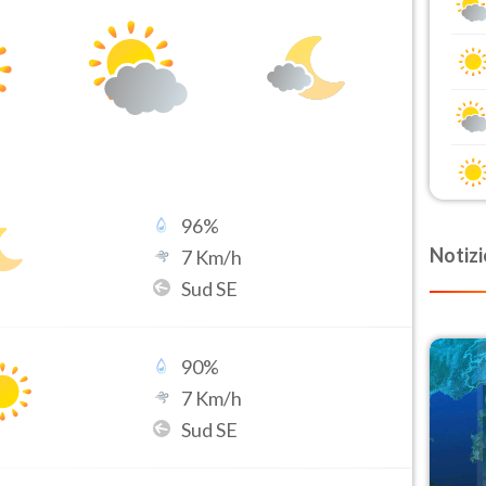
96
%
Notizi
7
Km/h
Sud SE
90
%
7
Km/h
Sud SE