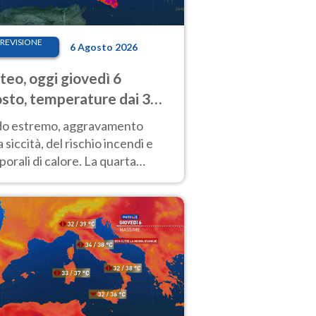
REVISIONE
6 Agosto 2026
eo, oggi giovedì 6
sto, temperature dai 33
40 gradi
do estremo, aggravamento
a siccità, del rischio incendi e
orali di calore. La quarta
nsa ondata di calore non dà
gua e durerà fino Ferragosto