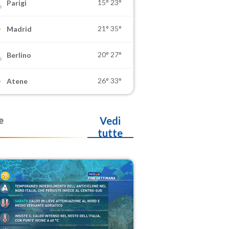
15°
23°
Parigi
21°
35°
Madrid
20°
27°
Berlino
26°
33°
Atene
e
Vedi
tutte