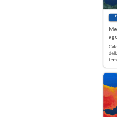
P
Met
ago
ai 
Cal
dell
temp
inte
tre