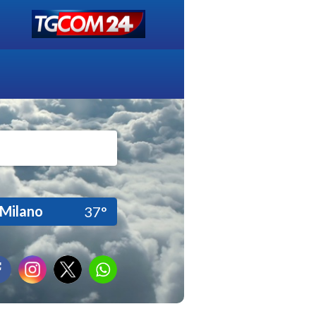
Milano
37°