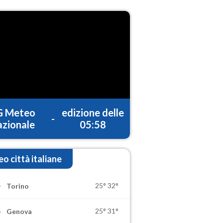
G Meteo
edizione delle
-
zionale
05:58
o città italiane
25°
32°
Torino
25°
31°
Genova