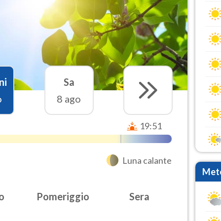
ni
Sa
o
8 ago
19:51
Luna calante
Mete
o
Pomeriggio
Sera