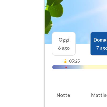
Oggi
Doma
6 ago
7 ag
05:25
Notte
Mattin