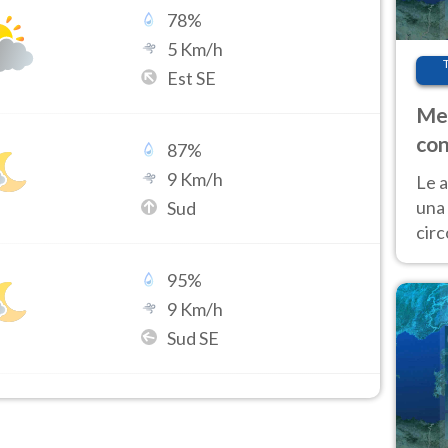
78
%
5
Km/h
Est SE
Met
con
87
%
9
Km/h
Le a
una 
Sud
cir
del 
95
%
gior
Fer
9
Km/h
Sud SE