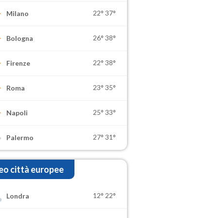
22°
37°
Milano
26°
38°
Bologna
22°
38°
Firenze
23°
35°
Roma
25°
33°
Napoli
27°
31°
Palermo
o città europee
12°
22°
Londra