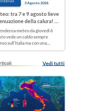
TENDENZA
3 Agosto 2026
eo: tra 7 e 9 agosto lieve
enuazione della calura! Al
d rischio temporali
tendenza meteo da giovedì 6
sto vede un caldo sempre
nso sull'Italia ma con una
iale e lieve attenuazione tra il 7
 9 agosto.
rticoli
Vedi tutti