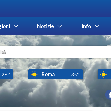
ioni
Notizie
Info
Roma
26°
35°