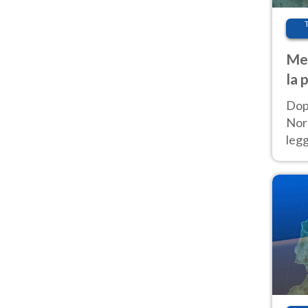
Met
la 
Dop
Nord
leg
nuov
afr