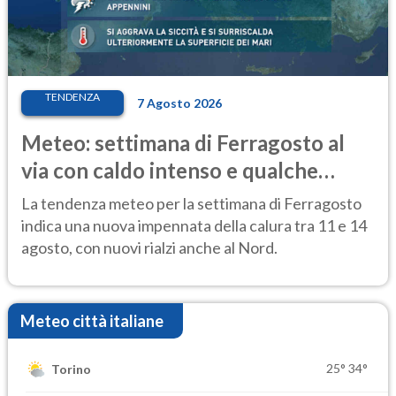
TENDENZA
7 Agosto 2026
Meteo: settimana di Ferragosto al
via con caldo intenso e qualche
temporale
La tendenza meteo per la settimana di Ferragosto
indica una nuova impennata della calura tra 11 e 14
agosto, con nuovi rialzi anche al Nord.
Meteo città italiane
25°
34°
Torino