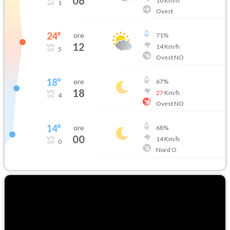
06
10
Km/h
1
Ovest
24
°
ore
71
%
12
14
Km/h
5
Ovest NO
18
°
ore
67
%
18
27
Km/h
4
Ovest NO
14
°
ore
68
%
00
14
Km/h
0
Nord O