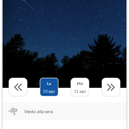
Lu
Ma
10 ago
11 ago
Vento alla sera