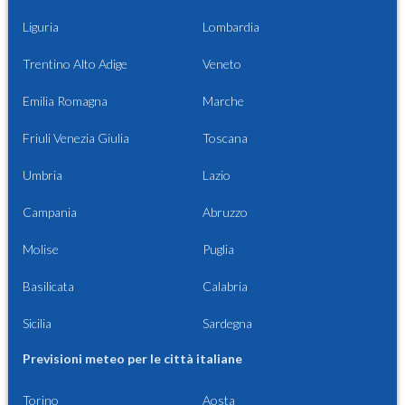
Liguria
Lombardia
Trentino Alto Adige
Veneto
Emilia Romagna
Marche
Friuli Venezia Giulia
Toscana
Umbria
Lazio
Campania
Abruzzo
Molise
Puglia
Basilicata
Calabria
Sicilia
Sardegna
Previsioni meteo per le città italiane
Torino
Aosta