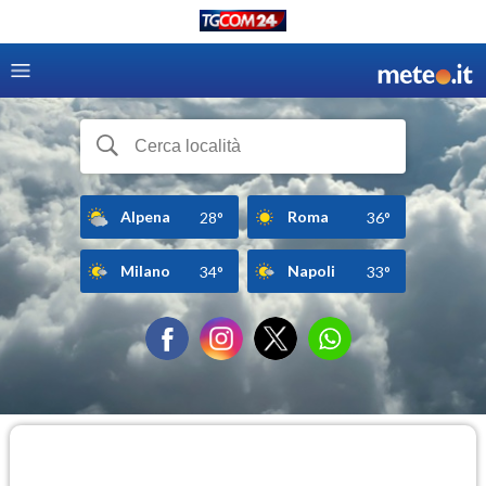
Alpena
Roma
28°
36°
Milano
Napoli
34°
33°