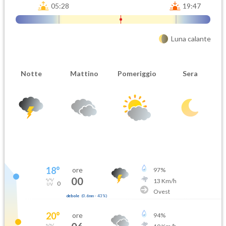
05:28
19:47
Luna calante
Notte
Mattino
Pomeriggio
Sera
18
°
ore
97
%
00
13
Km/h
0
Ovest
debole
(
0.6mm
-
43
%)
20
°
ore
94
%