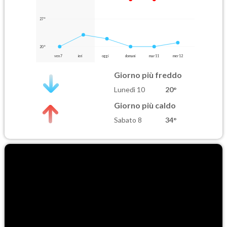
27°
20°
ven 7
ieri
oggi
domani
mar 11
mer 12
Giorno più freddo
Lunedì 10
20°
Giorno più caldo
Sabato 8
34°