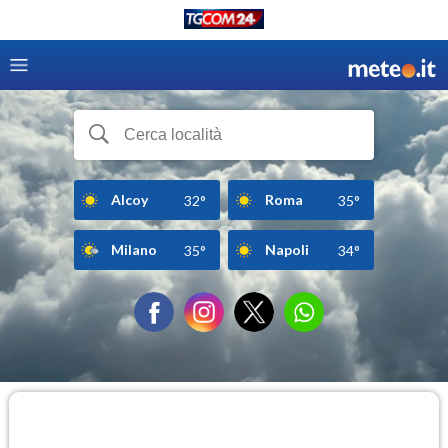
Alcoy
Roma
32°
35°
Milano
Napoli
35°
34°