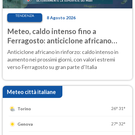
TENDENZA
8 Agosto 2026
Meteo, caldo intenso fino a
Ferragosto: anticiclone africano
ancora protagonista
Anticiclone africano in rinforzo: caldo intenso in
aumento nei prossimi giorni, con valori estremi
verso Ferragosto su gran parte d’Italia
Meteo città italiane
26°
31°
Torino
27°
32°
Genova