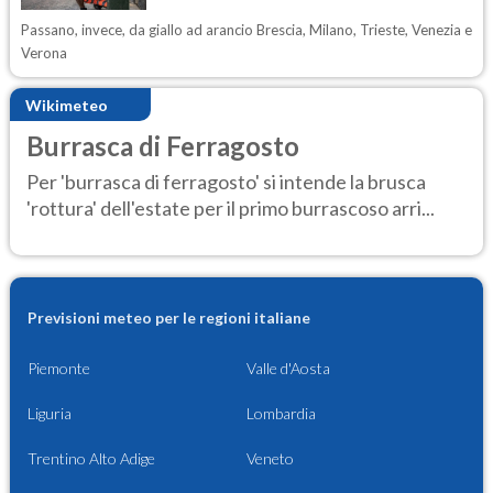
Passano, invece, da giallo ad arancio Brescia, Milano, Trieste, Venezia e
Verona
Wikimeteo
Burrasca di Ferragosto
Per 'burrasca di ferragosto' si intende la brusca
'rottura' dell'estate per il primo burrascoso arri...
Previsioni meteo per le regioni italiane
Piemonte
Valle d'Aosta
Liguria
Lombardia
Trentino Alto Adige
Veneto