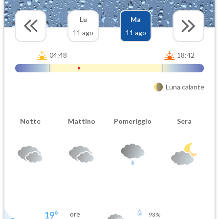
Lu
Ma
11 ago
11 ago
04:48
18:42
Luna calante
Notte
Mattino
Pomeriggio
Sera
19
°
ore
93
%