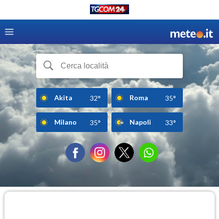
Akita
Roma
32°
35°
Milano
Napoli
35°
33°