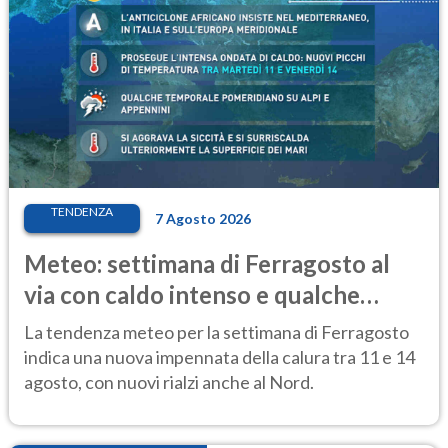
TENDENZA
7 Agosto 2026
Meteo: settimana di Ferragosto al
via con caldo intenso e qualche
temporale
La tendenza meteo per la settimana di Ferragosto
indica una nuova impennata della calura tra 11 e 14
agosto, con nuovi rialzi anche al Nord.