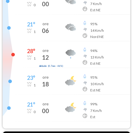
00
7
Km/h
0
Est NE
21
°
ore
95
%
06
14
Km/h
1
Nord NE
28
°
ore
94
%
12
13
Km/h
1
Est NE
debole
(
0.7mm
-
46
%)
23
°
ore
95
%
18
10
Km/h
1
Est NE
21
°
ore
99
%
00
7
Km/h
0
Est