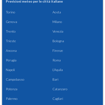
Previsioni meteo per le città italiane
Torino
Aosta
Genova
Milano
Trento
Venezia
Trieste
Bologna
Ancona
Firenze
Perugia
Roma
Napoli
L'Aquila
Campobasso
Bari
Potenza
Catanzaro
Palermo
Cagliari