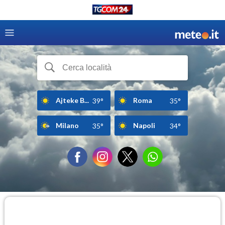
Ajteke B...
Roma
39°
35°
Milano
Napoli
35°
34°