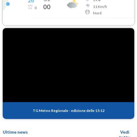
26
°
00
11
Km/h
0
Nord
TG Meteo Regionale
-
edizione delle 15:12
Ultime news
Vedi