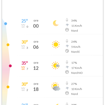
25
°
ore
34
%
00
11
Km/h
0
Nord
30
°
ore
24
%
06
5
Km/h
3
Nord E
35
°
ore
17
%
12
17
Km/h
7
Nord NO
30
°
ore
27
%
18
13
Km/h
2
Nord
ore
39
%