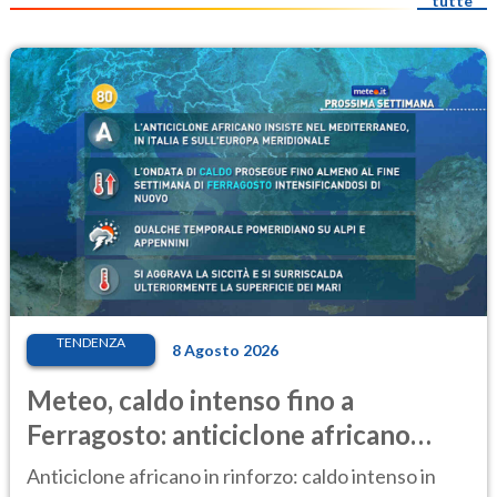
tutte
TENDENZA
8 Agosto 2026
Meteo, caldo intenso fino a
Ferragosto: anticiclone africano
ancora protagonista
Anticiclone africano in rinforzo: caldo intenso in