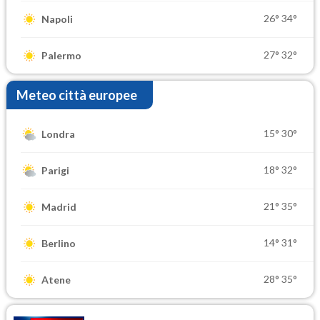
26°
34°
Napoli
27°
32°
Palermo
Meteo città europee
15°
30°
Londra
18°
32°
Parigi
21°
35°
Madrid
14°
31°
Berlino
28°
35°
Atene