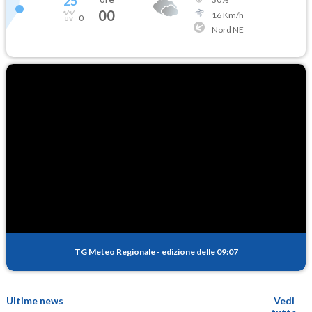
25
°
00
16
Km/h
0
Nord NE
TG Meteo Regionale
-
edizione delle 09:07
Ultime news
Vedi