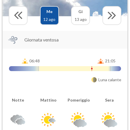
Me
Gi
12 ago
13 ago
Giornata ventosa
06:48
21:05
Luna calante
Notte
Mattino
Pomeriggio
Sera