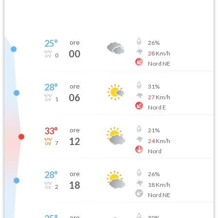
25
°
ore
26
%
00
28
Km/h
0
Nord NE
28
°
ore
31
%
06
27
Km/h
1
Nord E
33
°
ore
21
%
12
24
Km/h
7
Nord
28
°
ore
26
%
18
18
Km/h
2
Nord NE
ore
30
%