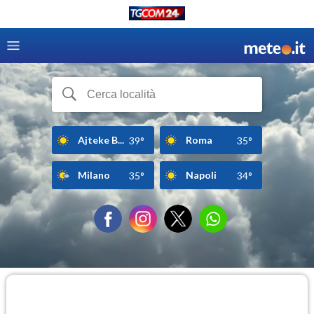
Ajteke B...
Roma
39°
35°
Milano
Napoli
35°
34°