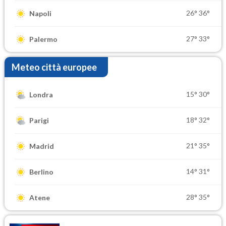
26°
36°
Napoli
27°
33°
Palermo
Meteo città europee
15°
30°
Londra
18°
32°
Parigi
21°
35°
Madrid
14°
31°
Berlino
28°
35°
Atene