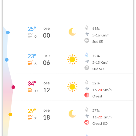
25
°
ore
68
%
00
5
-
16
Km/h
0
Sud SE
23
°
ore
72
%
06
5
-
13
Km/h
6
Sud SO
34
°
ore
52
%
12
16
-
24
Km/h
11
Ovest
29
°
ore
57
%
18
11
-
22
Km/h
7
Ovest SO