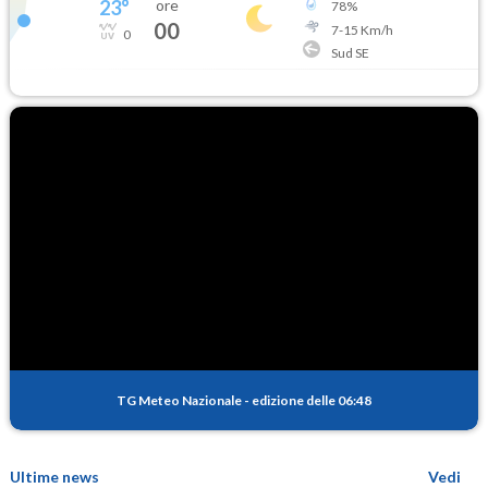
23
°
ore
78
%
00
7
-
15
Km/h
0
Sud SE
TG Meteo Nazionale
-
edizione delle 06:48
Ultime news
Vedi