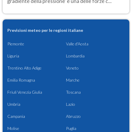
gradiente della pressione' è una delle forze c...
Previsioni meteo per le regioni italiane
Piemonte
Valle d'Aosta
Liguria
Lombardia
Trentino Alto Adige
Veneto
Emilia Romagna
Marche
Friuli Venezia Giulia
Toscana
Umbria
Lazio
Campania
Abruzzo
Molise
Puglia