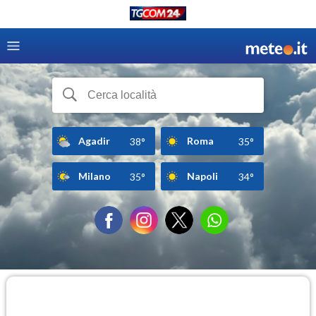
Agadir
Roma
38°
35°
Milano
Napoli
35°
34°