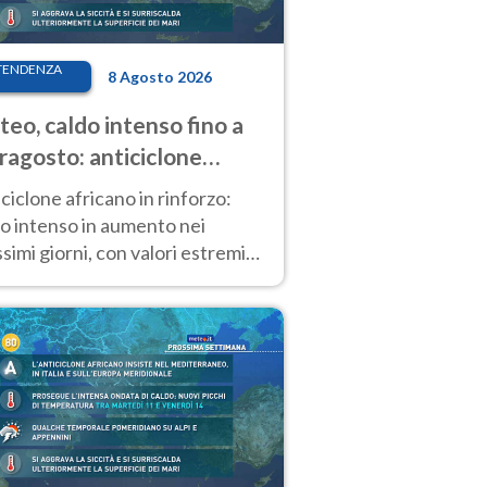
TENDENZA
8 Agosto 2026
eo, caldo intenso fino a
ragosto: anticiclone
icano ancora
ciclone africano in rinforzo:
tagonista
o intenso in aumento nei
simi giorni, con valori estremi
so Ferragosto su gran parte
alia