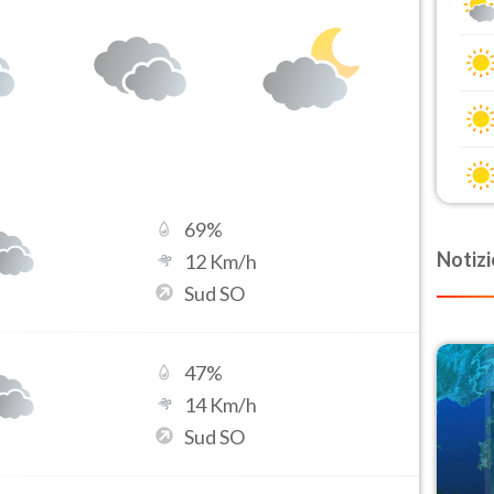
69
%
Notizi
12
Km/h
Sud SO
47
%
14
Km/h
Sud SO