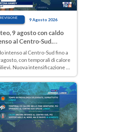
REVISIONE
9 Agosto 2026
eo, 9 agosto con caldo
enso al Centro-Sud.
porali sui rilievi
o intenso al Centro-Sud fino a
agosto, con temporali di calore
rilievi. Nuova intensificazione la
sima settimana, con valori
o i 40 °C.