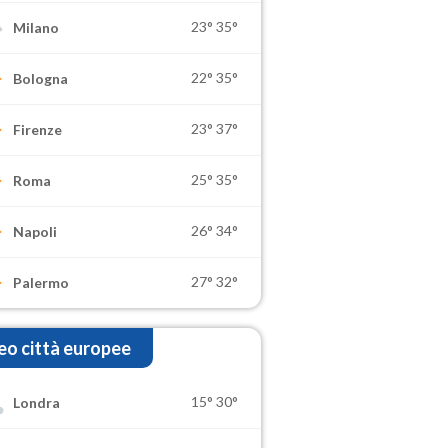
23°
35°
Milano
22°
35°
Bologna
23°
37°
Firenze
25°
35°
Roma
26°
34°
Napoli
27°
32°
Palermo
o città europee
15°
30°
Londra