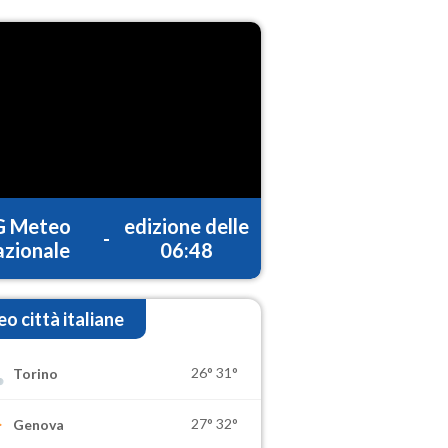
G Meteo
edizione delle
-
zionale
06:48
o città italiane
26°
31°
Torino
27°
32°
Genova