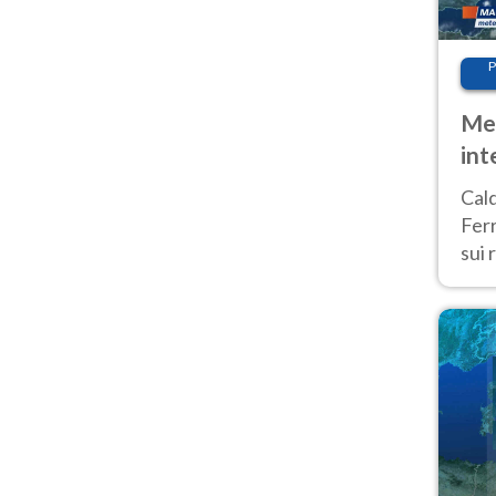
P
Met
int
Tem
Cald
Ferr
sui 
pros
vers