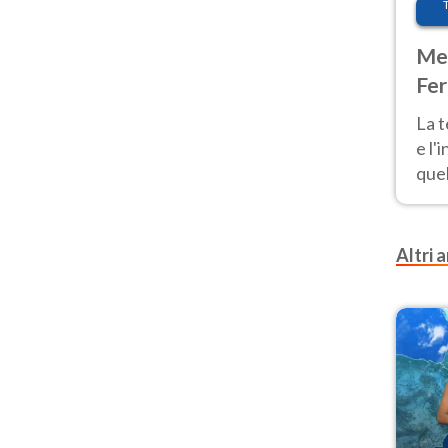
Met
Fer
pau
La 
e l'
quel
Fer
tem
Altri a