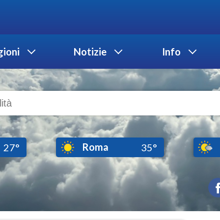
ioni
Notizie
Info
Roma
27°
35°