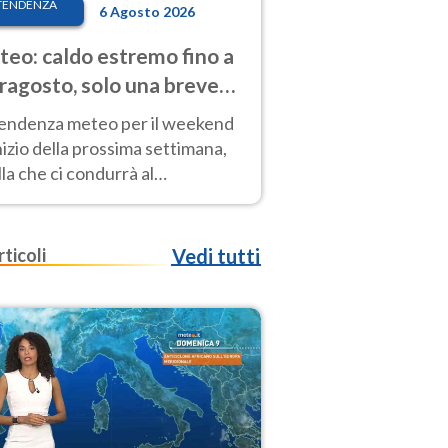
TENDENZA
6 Agosto 2026
eo: caldo estremo fino a
ragosto, solo una breve
sa. Ecco dove
tendenza meteo per il weekend
inizio della prossima settimana,
la che ci condurrà al
ragosto, vede ancora
perature molto elevate
rticoli
Vedi tutti