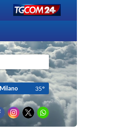
Milano
35°