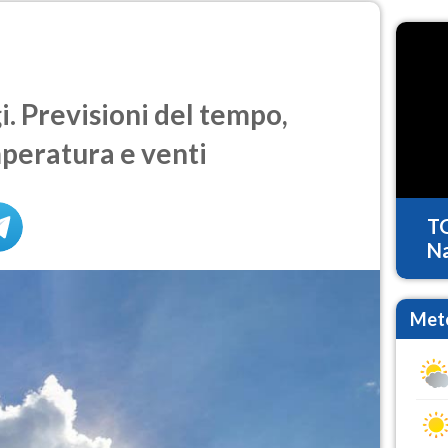
. Previsioni del tempo,
mperatura e venti
T
Na
Mete