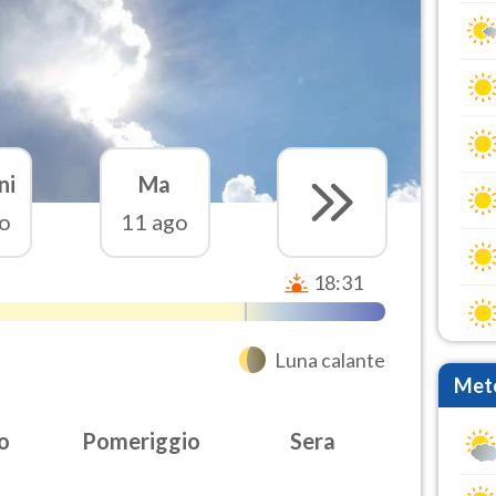
ni
Ma
o
11 ago
18:31
Luna calante
Mete
o
Pomeriggio
Sera