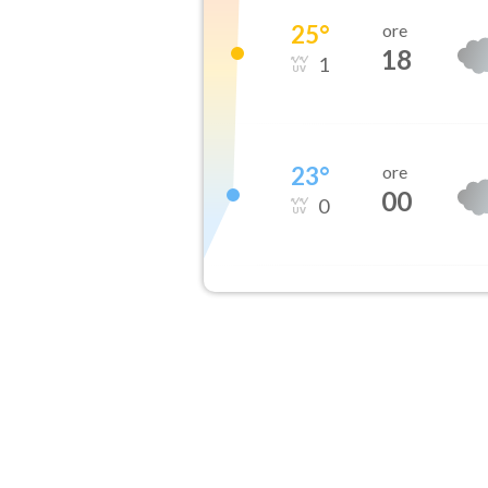
25
°
ore
18
1
23
°
ore
00
0