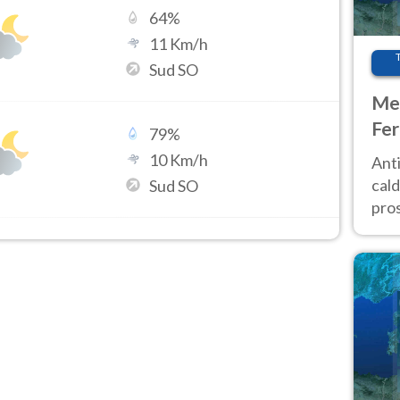
64
%
11
Km/h
Sud SO
Met
Fer
79
%
afr
10
Km/h
Anti
pro
cald
Sud SO
pros
ver
d’It