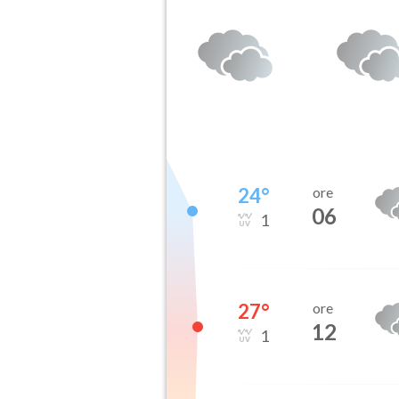
24
°
ore
06
1
27
°
ore
12
1