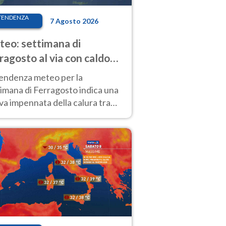
TENDENZA
7 Agosto 2026
eo: settimana di
ragosto al via con caldo
enso e qualche temporale
tendenza meteo per la
imana di Ferragosto indica una
a impennata della calura tra
 14 agosto, con nuovi rialzi
he al Nord.