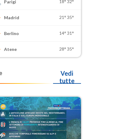
18°
32°
Parigi
21°
35°
Madrid
14°
31°
Berlino
28°
35°
Atene
e
Vedi
tutte