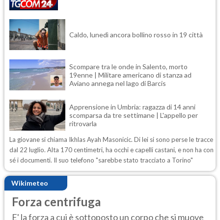
Caldo, lunedì ancora bollino rosso in 19 città
Scompare tra le onde in Salento, morto
19enne | Militare americano di stanza ad
Aviano annega nel lago di Barcis
Apprensione in Umbria: ragazza di 14 anni
scomparsa da tre settimane | L'appello per
ritrovarla
La giovane si chiama Ikhlas Ayah Masonicic. Di lei si sono perse le tracce
dal 22 luglio. Alta 170 centimetri, ha occhi e capelli castani, e non ha con
sé i documenti. Il suo telefono "sarebbe stato tracciato a Torino"
Wikimeteo
Forza centrifuga
E' la forza a cui è sottoposto un corpo che si muove