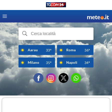
Aarau
Roma
33°
36°
Milano
Napoli
35°
34°