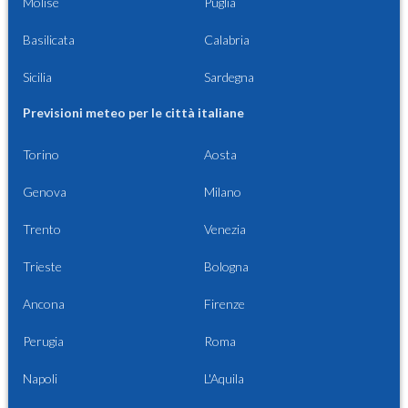
Molise
Puglia
Basilicata
Calabria
Sicilia
Sardegna
Previsioni meteo per le città italiane
Torino
Aosta
Genova
Milano
Trento
Venezia
Trieste
Bologna
Ancona
Firenze
Perugia
Roma
Napoli
L'Aquila