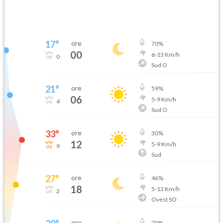
17
°
ore
70
%
00
6
-
13
Km/h
0
Sud O
21
°
ore
59
%
06
5
-
9
Km/h
4
Sud O
33
°
ore
30
%
12
5
-
9
Km/h
9
Sud
27
°
ore
46
%
18
5
-
13
Km/h
2
Ovest SO
ore
70
%