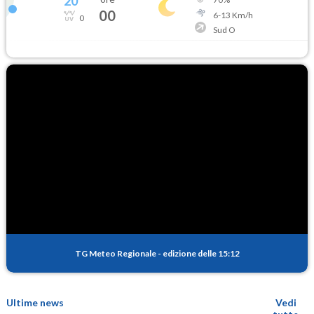
20
°
00
6
-
13
Km/h
0
Sud O
TG Meteo Regionale
-
edizione delle 15:12
Ultime news
Vedi