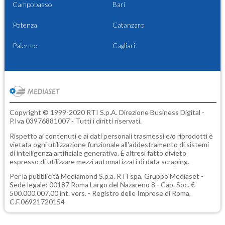
Campobasso
Bari
Potenza
Catanzaro
Palermo
Cagliari
Copyright © 1999-2020 RTI S.p.A. Direzione Business Digital -
P.Iva 03976881007 - Tutti i diritti riservati.
Rispetto ai contenuti e ai dati personali trasmessi e/o riprodotti è
vietata ogni utilizzazione funzionale all'addestramento di sistemi
di intelligenza artificiale generativa. È altresì fatto divieto
espresso di utilizzare mezzi automatizzati di data scraping.
Per la pubblicità
Mediamond S.p.a.
RTI spa, Gruppo Mediaset -
Sede legale: 00187 Roma Largo del Nazareno 8 - Cap. Soc. €
500.000.007,00 int. vers. - Registro delle Imprese di Roma,
C.F.06921720154