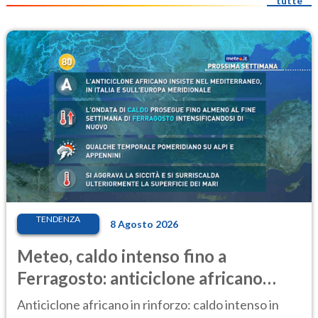
tutte
TENDENZA
8 Agosto 2026
Meteo, caldo intenso fino a
Ferragosto: anticiclone africano
ancora protagonista
Anticiclone africano in rinforzo: caldo intenso in