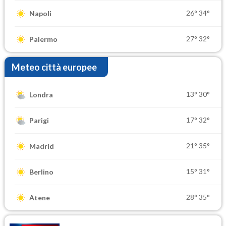
26°
34°
Napoli
27°
32°
Palermo
Meteo città europee
13°
30°
Londra
17°
32°
Parigi
21°
35°
Madrid
15°
31°
Berlino
28°
35°
Atene