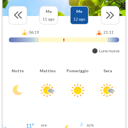
Ma
Me
11 ago
12 ago
06:19
21:11
Luna nuova
Notte
Mattino
Pomeriggio
Sera
11
°
ore
82
%