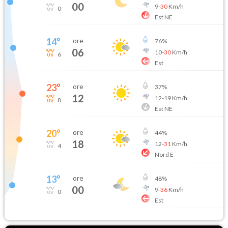
00
9
-
30
Km/h
0
Est NE
14
°
ore
76
%
06
10
-
30
Km/h
6
Est
23
°
ore
37
%
12
12
-
19
Km/h
8
Est NE
20
°
ore
44
%
18
12
-
31
Km/h
4
Nord E
13
°
ore
48
%
00
9
-
36
Km/h
0
Est