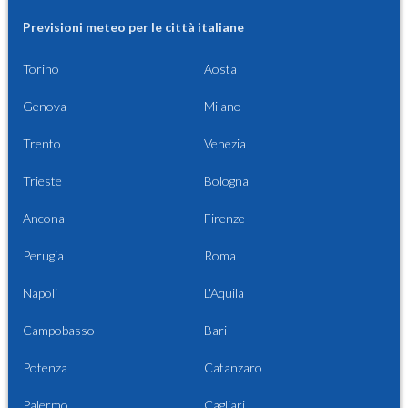
Previsioni meteo per le città italiane
Torino
Aosta
Genova
Milano
Trento
Venezia
Trieste
Bologna
Ancona
Firenze
Perugia
Roma
Napoli
L'Aquila
Campobasso
Bari
Potenza
Catanzaro
Palermo
Cagliari