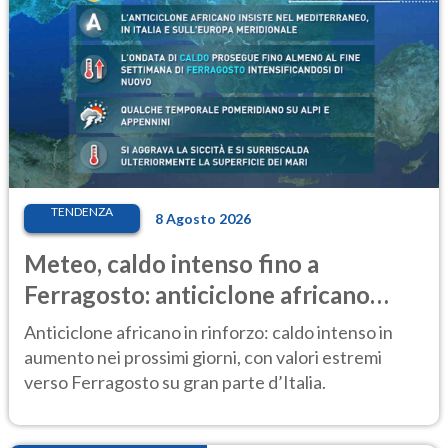
TENDENZA
8 Agosto 2026
Meteo, caldo intenso fino a
Ferragosto: anticiclone africano
ancora protagonista
Anticiclone africano in rinforzo: caldo intenso in
aumento nei prossimi giorni, con valori estremi
verso Ferragosto su gran parte d’Italia.