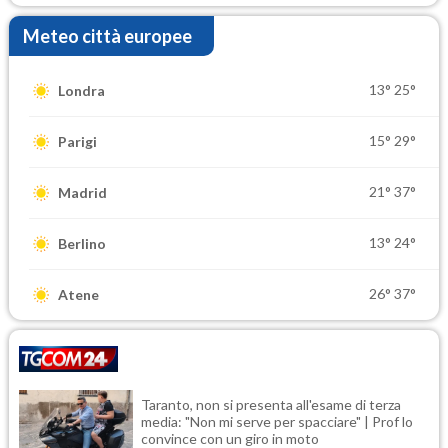
Meteo città europee
13°
25°
Londra
15°
29°
Parigi
21°
37°
Madrid
13°
24°
Berlino
26°
37°
Atene
Taranto, non si presenta all'esame di terza
media: "Non mi serve per spacciare" | Prof lo
convince con un giro in moto