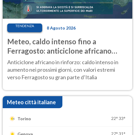
TENDENZA
8 Agosto 2026
Meteo, caldo intenso fino a
Ferragosto: anticiclone africano
ancora protagonista
Anticiclone africano in rinforzo: caldo intenso in
aumento nei prossimi giorni, con valori estremi
verso Ferragosto su gran parte d’Italia
Meteo città italiane
22°
33°
Torino
27°
31°
Genova