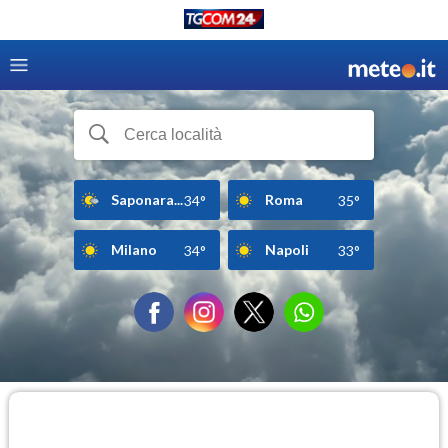
Saponara...
Roma
34°
35°
Milano
Napoli
34°
33°