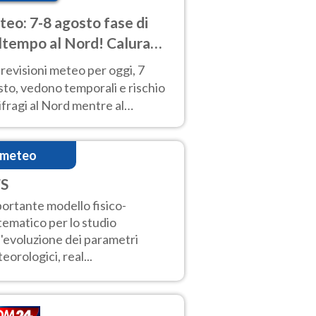
eo: 7-8 agosto fase di
tempo al Nord! Calura
o a Ferragosto
revisioni meteo per oggi, 7
to, vedono temporali e rischio
fragi al Nord mentre al
tro-Sud sole e caldo sempre
to intenso.
imeteo
S
ortante modello fisico-
ematico per lo studio
l'evoluzione dei parametri
eorologici, real...