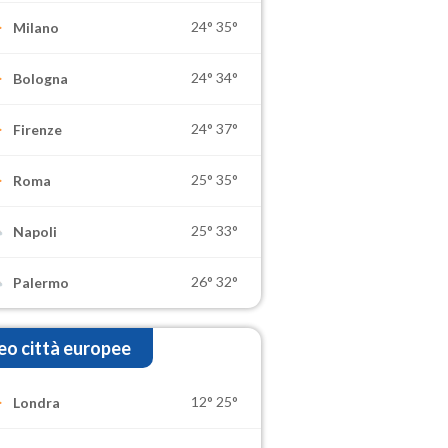
24°
35°
Milano
24°
34°
Bologna
24°
37°
Firenze
25°
35°
Roma
25°
33°
Napoli
26°
32°
Palermo
o città europee
12°
25°
Londra