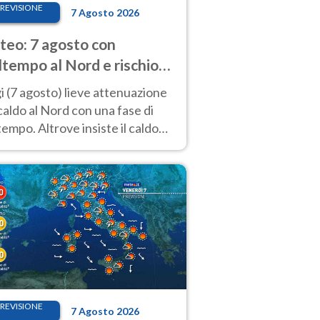
REVISIONE
7 Agosto 2026
eo: 7 agosto con
tempo al Nord e rischio
ifragi. Altrove caldo
 (7 agosto) lieve attenuazione
tremo
caldo al Nord con una fase di
empo. Altrove insiste il caldo
emo con picchi di 40°C. Le
isioni
REVISIONE
7 Agosto 2026