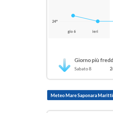
24°
gio 6
ieri
Giorno più fred
Sabato 8
2
Meteo Mare Saponara Maritt