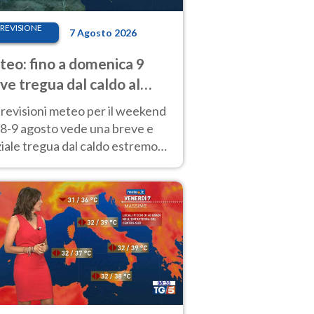
REVISIONE
7 Agosto 2026
eo: fino a domenica 9
ve tregua dal caldo al
d! Altrove calura e afa
revisioni meteo per il weekend
'8-9 agosto vede una breve e
iale tregua dal caldo estremo
Nord mentre altrove persistono
radi.