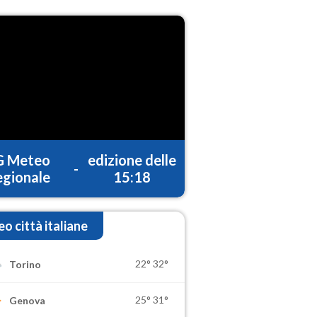
G Meteo
edizione delle
-
gionale
15:18
o città italiane
22°
32°
Torino
25°
31°
Genova