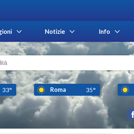
ioni
Notizie
Info
Roma
33°
35°