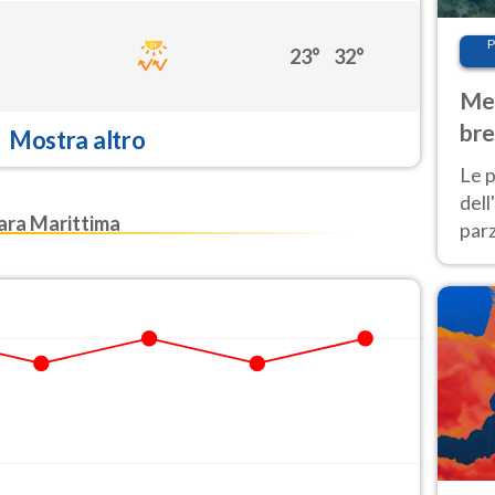
P
23°
32°
Met
bre
Mostra altro
Nor
Le p
dell
ra Marittima
parz
al 
40 g