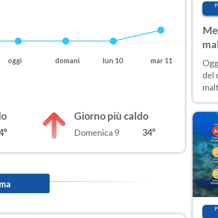
P
Met
mal
nub
oggi
domani
lun 10
mar 11
Oggi
es
del 
malt
estr
prev
do
Giorno più caldo
4°
Domenica 9
34°
ima
P