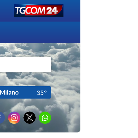
Milano
35°