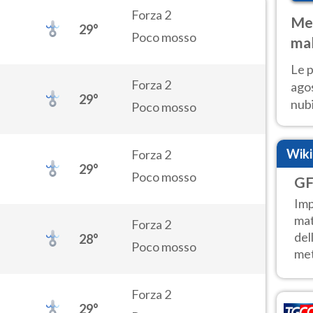
Forza 2
Met
29°
Poco mosso
mal
fin
Le p
Forza 2
agos
29°
nubi
Poco mosso
Cen
mol
Wik
Forza 2
29°
Poco mosso
GF
Imp
mat
Forza 2
del
28°
Poco mosso
met
Forza 2
29°