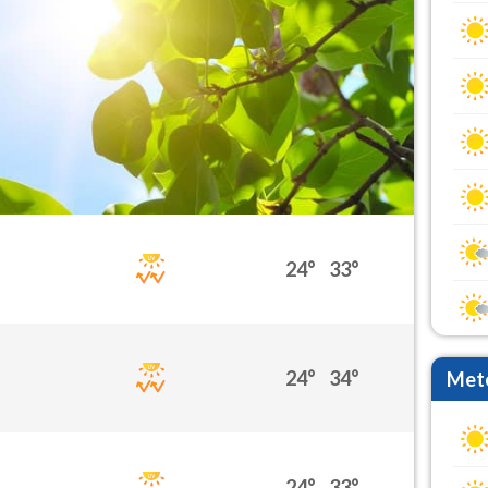
24°
33°
24°
34°
Mete
24°
33°