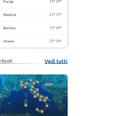
14°
29°
Parigi
21°
37°
Madrid
13°
24°
Berlino
25°
36°
Atene
rticoli
Vedi tutti