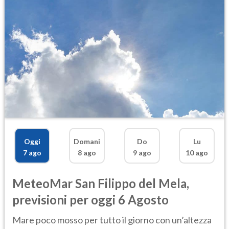
Oggi
Domani
Do
Lu
7 ago
8 ago
9 ago
10 ago
MeteoMar
San Filippo del Mela
,
previsioni per oggi 6 Agosto
Mare poco mosso per tutto il giorno con un’altezza