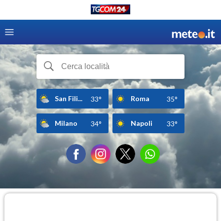
San Fili...
Roma
33°
35°
Milano
Napoli
34°
33°