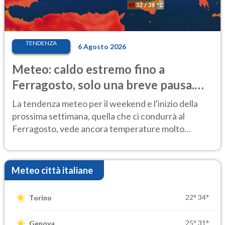
TENDENZA
6 Agosto 2026
Meteo: caldo estremo fino a
Ferragosto, solo una breve pausa.
Ecco dove
La tendenza meteo per il weekend e l'inizio della
prossima settimana, quella che ci condurrà al
Ferragosto, vede ancora temperature molto
elevate
Meteo città italiane
22°
34°
Torino
25°
31°
Genova