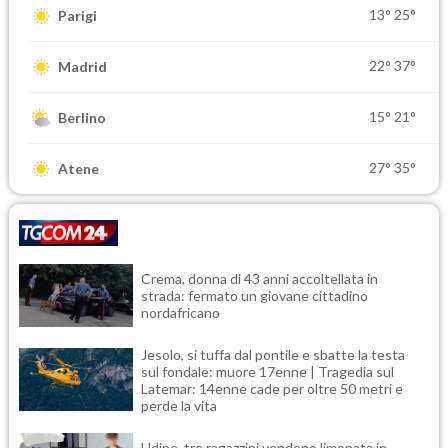
13°
25°
Parigi
22°
37°
Madrid
15°
21°
Berlino
27°
35°
Atene
Crema, donna di 43 anni accoltellata in
strada: fermato un giovane cittadino
nordafricano
Jesolo, si tuffa dal pontile e sbatte la testa
sul fondale: muore 17enne | Tragedia sul
Latemar: 14enne cade per oltre 50 metri e
perde la vita
Udine, tre ragazzini vendono limonata in