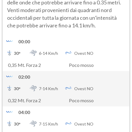
delle onde che potrebbe arrivare fino a 0.35 metri.
Venti moderati provenienti dai quadranti nord
occidentali per tutta la giornata con un’intensità
che potrebbe arrivare fino a 14.1 km/h.
00:00
30
°
6-
14
Km/h
Ovest NO
0,35 Mt. Forza 2
Poco mosso
02:00
30
°
7-
14
Km/h
Ovest NO
0,32 Mt. Forza 2
Poco mosso
04:00
30
°
7-
15
Km/h
Ovest NO