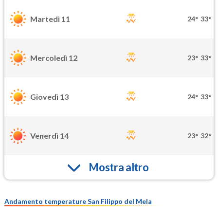
Martedì 11
24°
33°
Mercoledì 12
23°
33°
Giovedì 13
24°
33°
Venerdì 14
23°
32°
Mostra altro
Andamento temperature San Filippo del Mela