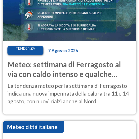
TENDENZA
7 Agosto 2026
Meteo: settimana di Ferragosto al
via con caldo intenso e qualche
temporale
La tendenza meteo per la settimana di Ferragosto
indica una nuova impennata della calura tra 11 e 14
agosto, con nuovi rialzi anche al Nord.
Meteo città italiane