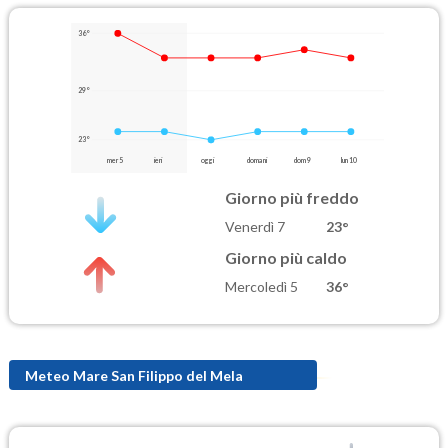
36°
29°
23°
mer 5
ieri
oggi
domani
dom 9
lun 10
Giorno più freddo
Venerdì 7
23°
Giorno più caldo
Mercoledì 5
36°
Meteo Mare San Filippo del Mela