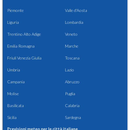
Piemonte
Valle d'Aosta
Liguria
Lombardia
Trentino Alto Adige
Veneto
Emilia Romagna
Marche
Friuli Venezia Giulia
Toscana
Umbria
Lazio
Campania
Abruzzo
Molise
Puglia
Basilicata
Calabria
Sicilia
Sardegna
Previsioni meteo per le città italiane