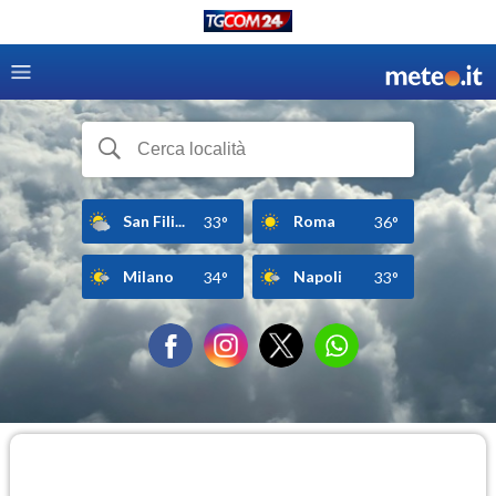
San Fili...
Roma
33°
36°
Milano
Napoli
34°
33°