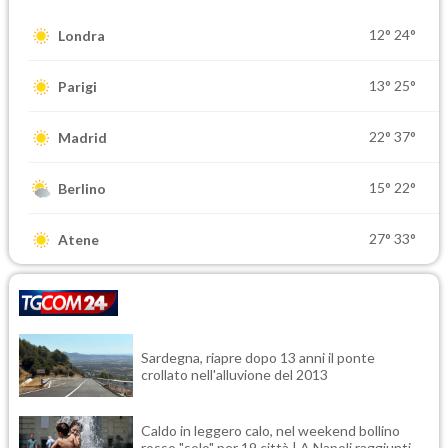
12°
24°
Londra
13°
25°
Parigi
22°
37°
Madrid
15°
22°
Berlino
27°
33°
Atene
Sardegna, riapre dopo 13 anni il ponte
crollato nell'alluvione del 2013
Caldo in leggero calo, nel weekend bollino
rosso "solo" per 19 città | A Napoli raggiunti