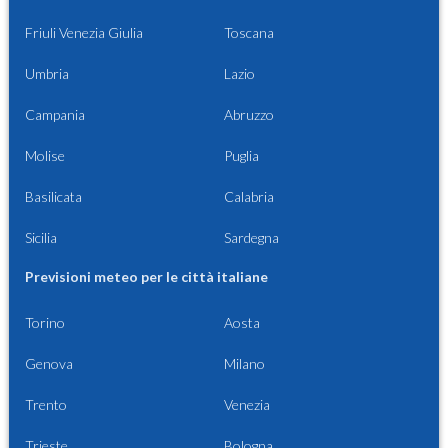
Friuli Venezia Giulia
Toscana
Umbria
Lazio
Campania
Abruzzo
Molise
Puglia
Basilicata
Calabria
Sicilia
Sardegna
Previsioni meteo per le città italiane
Torino
Aosta
Genova
Milano
Trento
Venezia
Trieste
Bologna