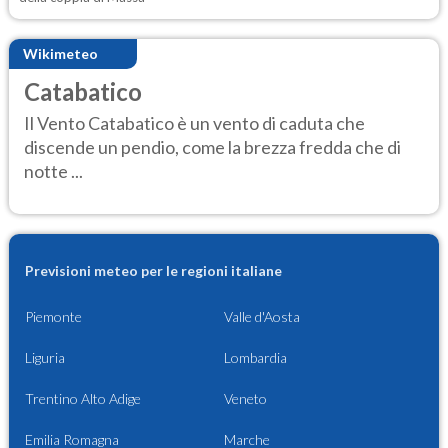
Wikimeteo
Catabatico
Il Vento Catabatico è un vento di caduta che
discende un pendio, come la brezza fredda che di
notte ...
Previsioni meteo per le regioni italiane
Piemonte
Valle d'Aosta
Liguria
Lombardia
Trentino Alto Adige
Veneto
Emilia Romagna
Marche