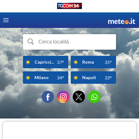
Capricci...
Roma
37°
35°
Milano
Napoli
34°
33°