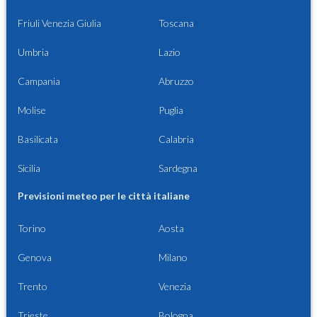
Friuli Venezia Giulia
Toscana
Umbria
Lazio
Campania
Abruzzo
Molise
Puglia
Basilicata
Calabria
Sicilia
Sardegna
Previsioni meteo per le città italiane
Torino
Aosta
Genova
Milano
Trento
Venezia
Trieste
Bologna