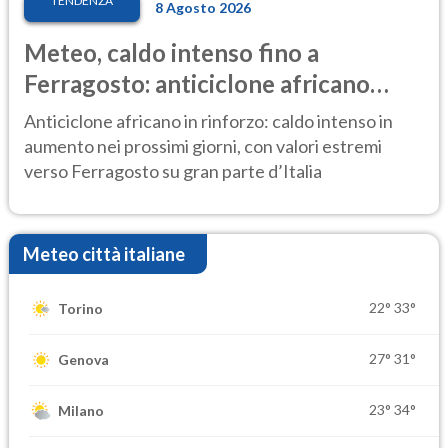
TENDENZA
8 Agosto 2026
Meteo, caldo intenso fino a
Ferragosto: anticiclone africano
ancora protagonista
Anticiclone africano in rinforzo: caldo intenso in
aumento nei prossimi giorni, con valori estremi
verso Ferragosto su gran parte d’Italia
Meteo città italiane
22°
33°
Torino
27°
31°
Genova
23°
34°
Milano