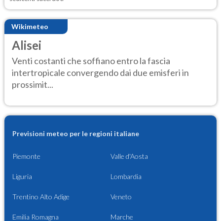
Wikimeteo
Alisei
Venti costanti che soffiano entro la fascia
intertropicale convergendo dai due emisferi in
prossimit...
Previsioni meteo per le regioni italiane
Piemonte
Valle d'Aosta
Liguria
Lombardia
Trentino Alto Adige
Veneto
Emilia Romagna
Marche