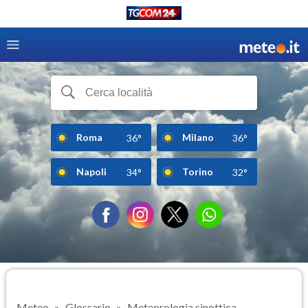
Roma
Milano
36°
36°
Napoli
Torino
34°
32°
Meteo
Glossario
Meteorologia sinottica