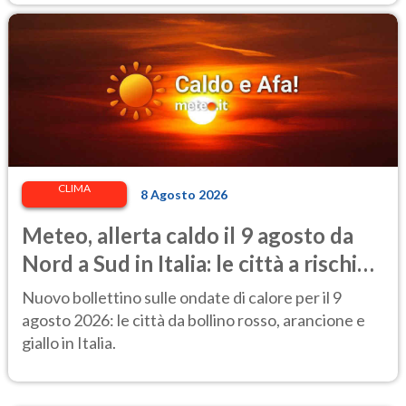
CLIMA
8 Agosto 2026
Meteo, allerta caldo il 9 agosto da
Nord a Sud in Italia: le città a rischio
per il Ministero della Salute
Nuovo bollettino sulle ondate di calore per il 9
agosto 2026: le città da bollino rosso, arancione e
giallo in Italia.