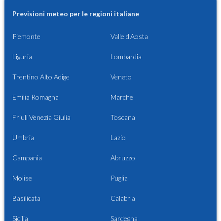
Previsioni meteo per le regioni italiane
Piemonte
Valle d'Aosta
Liguria
Lombardia
Trentino Alto Adige
Veneto
Emilia Romagna
Marche
Friuli Venezia Giulia
Toscana
Umbria
Lazio
Campania
Abruzzo
Molise
Puglia
Basilicata
Calabria
Sicilia
Sardegna