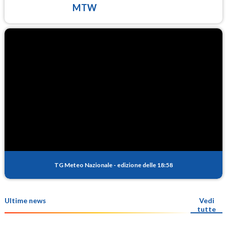
MTW
TG Meteo Nazionale
-
edizione delle 18:58
Ultime news
Vedi
tutte