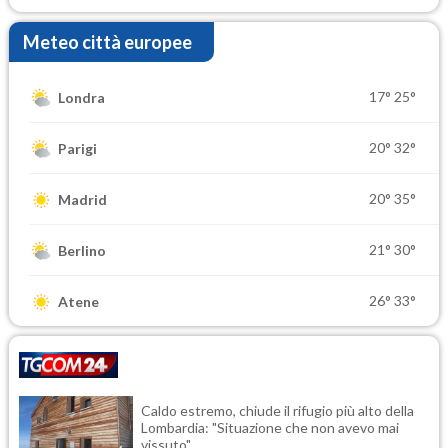
Meteo città europee
17°
25°
Londra
20°
32°
Parigi
20°
35°
Madrid
21°
30°
Berlino
26°
33°
Atene
Caldo estremo, chiude il rifugio più alto della
Lombardia: "Situazione che non avevo mai
vissuto"