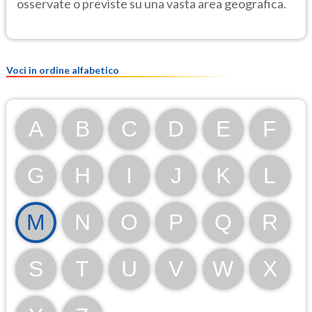
osservate o previste su una vasta area geografica.
Voci in ordine alfabetico
A
B
C
D
E
F
G
H
I
J
K
L
M
N
O
P
Q
R
S
T
U
V
W
X