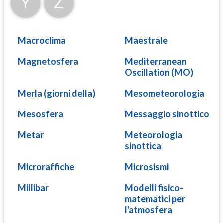
Y
Z
Macroclima
Maestrale
Magnetosfera
Mediterranean
Oscillation (MO)
Merla (giorni della)
Mesometeorologia
Mesosfera
Messaggio sinottico
Metar
Meteorologia
sinottica
Microraffiche
Microsismi
Millibar
Modelli fisico-
matematici per
l'atmosfera