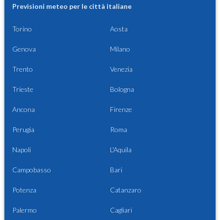
Previsioni meteo per le città italiane
Torino
Aosta
Genova
Milano
Trento
Venezia
Trieste
Bologna
Ancona
Firenze
Perugia
Roma
Napoli
L'Aquila
Campobasso
Bari
Potenza
Catanzaro
Palermo
Cagliari