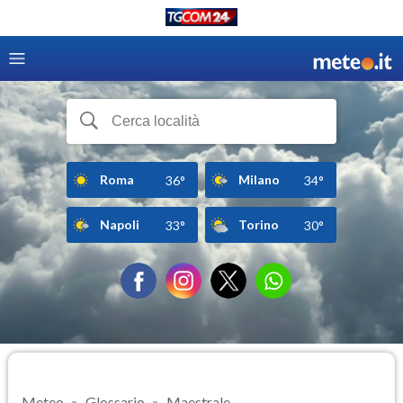
Roma
Milano
36°
34°
Napoli
Torino
33°
30°
Meteo
Glossario
Maestrale