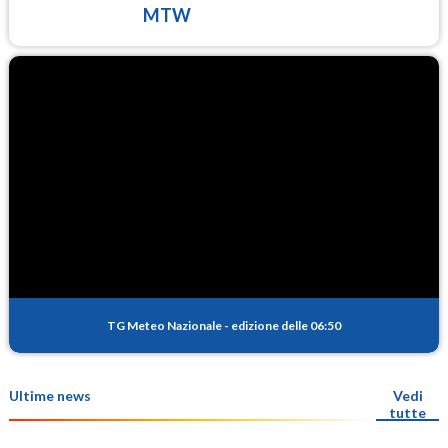
MTW
TG Meteo Nazionale
-
edizione delle 06:50
Ultime news
Vedi
tutte