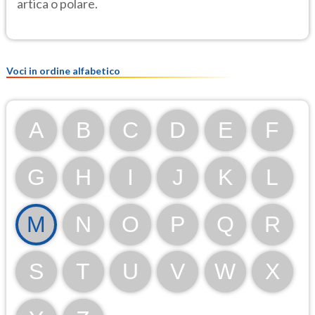
artica o polare.
Voci in ordine alfabetico
A
B
C
D
E
F
G
H
I
J
K
L
M
N
O
P
Q
R
S
T
U
V
W
X