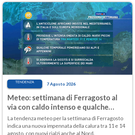
TENDENZA
7 Agosto 2026
Meteo: settimana di Ferragosto al
via con caldo intenso e qualche
temporale
La tendenza meteo per la settimana di Ferragosto
indica una nuova impennata della calura tra 11 e 14
agosto, con nuovi rialzi anche al Nord.