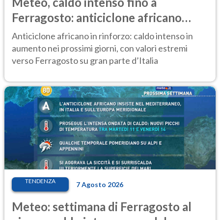
Meteo, caldo intenso fino a
Ferragosto: anticiclone africano
ancora protagonista
Anticiclone africano in rinforzo: caldo intenso in
aumento nei prossimi giorni, con valori estremi
verso Ferragosto su gran parte d’Italia
TENDENZA
7 Agosto 2026
Meteo: settimana di Ferragosto al