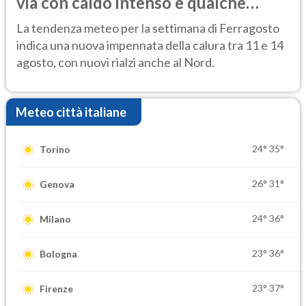
via con caldo intenso e qualche
temporale
La tendenza meteo per la settimana di Ferragosto
indica una nuova impennata della calura tra 11 e 14
agosto, con nuovi rialzi anche al Nord.
Meteo città italiane
24°
35°
Torino
26°
31°
Genova
24°
36°
Milano
23°
36°
Bologna
23°
37°
Firenze