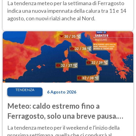
temporale
La tendenza meteo per la settimana di Ferragosto
indica una nuova impennata della calura tra 11 e 14
agosto, con nuovi rialzi anche al Nord.
TENDENZA
6 Agosto 2026
Meteo: caldo estremo fino a
Ferragosto, solo una breve pausa.
Ecco dove
La tendenza meteo per il weekend e l'inizio della
prossima settimana, quella che ci condurrà al