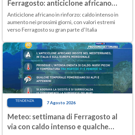
Ferragosto: anticiclone africano
ancora protagonista
Anticiclone africano in rinforzo: caldo intenso in
aumento nei prossimi giorni, con valori estremi
verso Ferragosto su gran parte d’Italia
TENDENZA
7 Agosto 2026
Meteo: settimana di Ferragosto al
via con caldo intenso e qualche