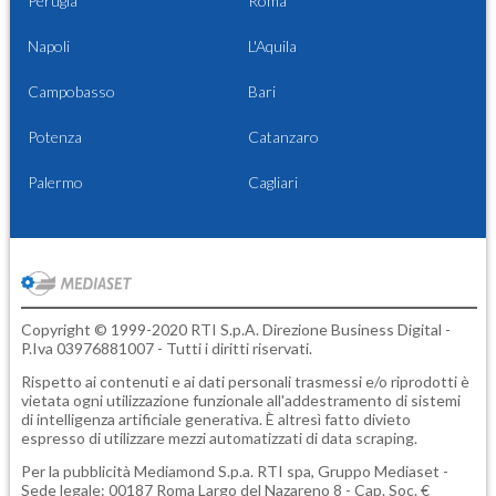
Perugia
Roma
Napoli
L'Aquila
Campobasso
Bari
Potenza
Catanzaro
Palermo
Cagliari
Copyright © 1999-2020 RTI S.p.A. Direzione Business Digital -
P.Iva 03976881007 - Tutti i diritti riservati.
Rispetto ai contenuti e ai dati personali trasmessi e/o riprodotti è
vietata ogni utilizzazione funzionale all'addestramento di sistemi
di intelligenza artificiale generativa. È altresì fatto divieto
espresso di utilizzare mezzi automatizzati di data scraping.
Per la pubblicità
Mediamond S.p.a.
RTI spa, Gruppo Mediaset -
Sede legale: 00187 Roma Largo del Nazareno 8 - Cap. Soc. €