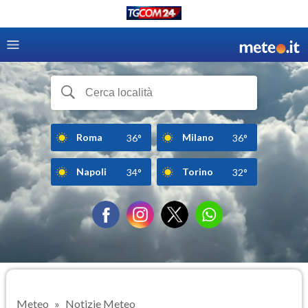
Roma
Milano
36°
36°
Napoli
Torino
34°
32°
Meteo
Notizie Meteo