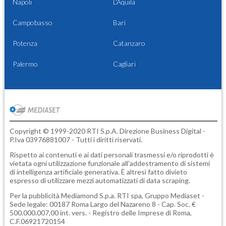
Napoli
L'Aquila
Campobasso
Bari
Potenza
Catanzaro
Palermo
Cagliari
Copyright © 1999-2020 RTI S.p.A. Direzione Business Digital -
P.Iva 03976881007 - Tutti i diritti riservati.
Rispetto ai contenuti e ai dati personali trasmessi e/o riprodotti è
vietata ogni utilizzazione funzionale all'addestramento di sistemi
di intelligenza artificiale generativa. È altresì fatto divieto
espresso di utilizzare mezzi automatizzati di data scraping.
Per la pubblicità
Mediamond S.p.a.
RTI spa, Gruppo Mediaset -
Sede legale: 00187 Roma Largo del Nazareno 8 - Cap. Soc. €
500.000.007,00 int. vers. - Registro delle Imprese di Roma,
C.F.06921720154