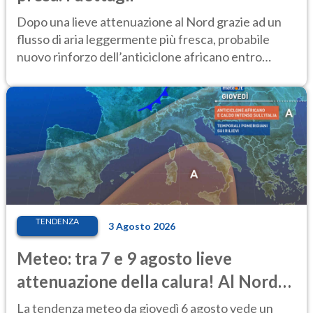
Dopo una lieve attenuazione al Nord grazie ad un
flusso di aria leggermente più fresca, probabile
nuovo rinforzo dell’anticiclone africano entro
Ferragosto
TENDENZA
3 Agosto 2026
Meteo: tra 7 e 9 agosto lieve
attenuazione della calura! Al Nord
rischio temporali
La tendenza meteo da giovedì 6 agosto vede un