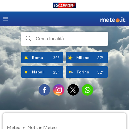
Roma
Milano
35°
37°
Napoli
Torino
33°
32°
Meteo
Notizie Meteo