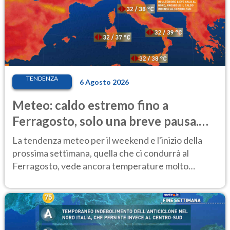
TENDENZA
6 Agosto 2026
Meteo: caldo estremo fino a
Ferragosto, solo una breve pausa.
Ecco dove
La tendenza meteo per il weekend e l'inizio della
prossima settimana, quella che ci condurrà al
Ferragosto, vede ancora temperature molto
elevate