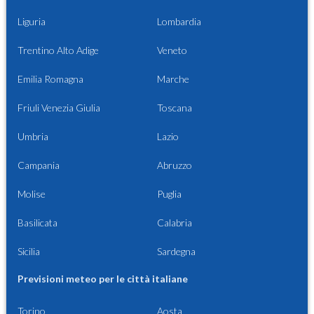
Liguria
Lombardia
Trentino Alto Adige
Veneto
Emilia Romagna
Marche
Friuli Venezia Giulia
Toscana
Umbria
Lazio
Campania
Abruzzo
Molise
Puglia
Basilicata
Calabria
Sicilia
Sardegna
Previsioni meteo per le città italiane
Torino
Aosta