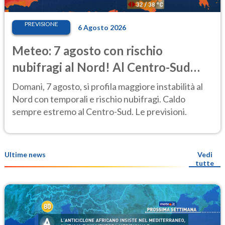
PREVISIONE
6 Agosto 2026
Meteo: 7 agosto con rischio
nubifragi al Nord! Al Centro-Sud
caldo estremo
Domani, 7 agosto, si profila maggiore instabilità al
Nord con temporali e rischio nubifragi. Caldo
sempre estremo al Centro-Sud. Le previsioni.
Ultime news
Vedi
tutte