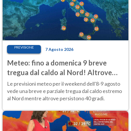
PREVISIONE
7 Agosto 2026
Meteo: fino a domenica 9 breve
tregua dal caldo al Nord! Altrove
calura e afa
Le previsioni meteo per il weekend dell'8-9 agosto
vede una breve e parziale tregua dal caldo estremo
al Nord mentre altrove persistono 40 gradi.