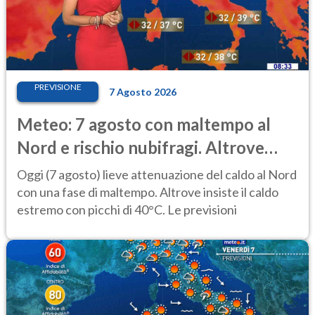
PREVISIONE
7 Agosto 2026
Meteo: 7 agosto con maltempo al
Nord e rischio nubifragi. Altrove
caldo estremo
Oggi (7 agosto) lieve attenuazione del caldo al Nord
con una fase di maltempo. Altrove insiste il caldo
estremo con picchi di 40°C. Le previsioni