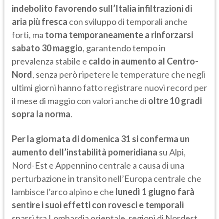
indebolito favorendo sull’Italia infiltrazioni di
aria più fresca
con sviluppo di temporali anche
forti, ma
torna temporaneamente a rinforzarsi
sabato 30 maggio
, garantendo tempo in
prevalenza stabile e
caldo in aumento al Centro-
Nord
, senza però ripetere le temperature che negli
ultimi giorni hanno fatto registrare nuovi record per
il mese di maggio con valori anche di
oltre 10 gradi
sopra la norma
.
Per la giornata di domenica 31 si conferma un
aumento dell’instabilità pomeridiana
su Alpi,
Nord-Est e Appennino centrale a causa di una
perturbazione in transito nell’Europa centrale che
lambisce l’arco alpino e che
lunedì 1 giugno farà
sentire i suoi effetti con rovesci e temporali
sparsi tra Lombardia orientale, regioni di Nordest