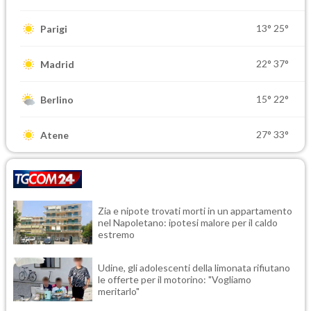
13°
25°
Parigi
22°
37°
Madrid
15°
22°
Berlino
27°
33°
Atene
Zia e nipote trovati morti in un appartamento
nel Napoletano: ipotesi malore per il caldo
estremo
Udine, gli adolescenti della limonata rifiutano
le offerte per il motorino: "Vogliamo
meritarlo"