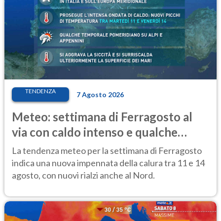
TENDENZA
7 Agosto 2026
Meteo: settimana di Ferragosto al
via con caldo intenso e qualche
temporale
La tendenza meteo per la settimana di Ferragosto
indica una nuova impennata della calura tra 11 e 14
agosto, con nuovi rialzi anche al Nord.