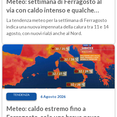
Meteo: settimana di Ferragosto al
via con caldo intenso e qualche
temporale
La tendenza meteo per la settimana di Ferragosto
indica una nuova impennata della calura tra 11 e 14
agosto, con nuovi rialzi anche al Nord.
TENDENZA
6 Agosto 2026
Meteo: caldo estremo fino a