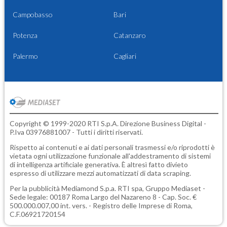
Campobasso
Bari
Potenza
Catanzaro
Palermo
Cagliari
Copyright © 1999-2020 RTI S.p.A. Direzione Business Digital -
P.Iva 03976881007 - Tutti i diritti riservati.
Rispetto ai contenuti e ai dati personali trasmessi e/o riprodotti è
vietata ogni utilizzazione funzionale all'addestramento di sistemi
di intelligenza artificiale generativa. È altresì fatto divieto
espresso di utilizzare mezzi automatizzati di data scraping.
Per la pubblicità
Mediamond S.p.a.
RTI spa, Gruppo Mediaset -
Sede legale: 00187 Roma Largo del Nazareno 8 - Cap. Soc. €
500.000.007,00 int. vers. - Registro delle Imprese di Roma,
C.F.06921720154