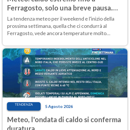
Ferragosto, solo una breve pausa.
Ecco dove
La tendenza meteo per il weekend e l'inizio della
prossima settimana, quella che ci condurrà al
Ferragosto, vede ancora temperature molto
elevate
TENDENZA
5 Agosto 2026
Meteo, l'ondata di caldo si conferma
duratura