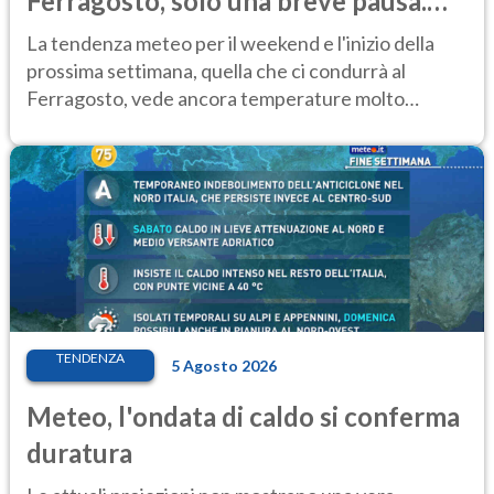
Ferragosto, solo una breve pausa.
Ecco dove
La tendenza meteo per il weekend e l'inizio della
prossima settimana, quella che ci condurrà al
Ferragosto, vede ancora temperature molto
elevate
TENDENZA
5 Agosto 2026
Meteo, l'ondata di caldo si conferma
duratura