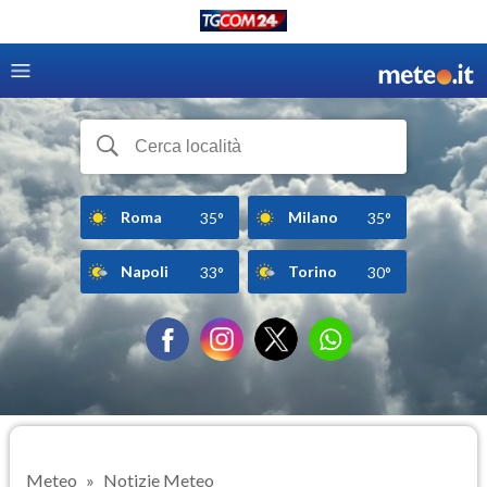
Roma
Milano
35°
35°
Napoli
Torino
33°
30°
Meteo
Notizie Meteo