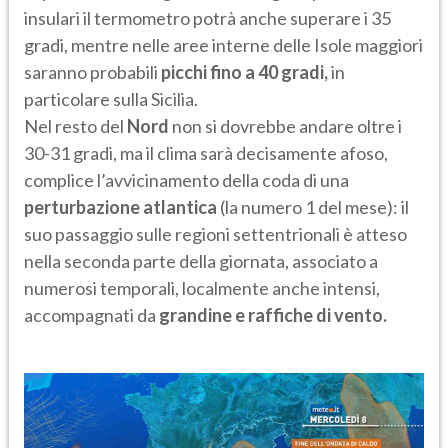
insulari il termometro potrà anche superare i 35
gradi, mentre nelle aree interne delle Isole maggiori
saranno probabili
picchi fino a 40 gradi,
in
particolare sulla Sicilia.
Nel resto del
Nord
non si dovrebbe andare oltre i
30-31 gradi, ma il clima sarà decisamente afoso,
complice l’avvicinamento della coda di una
perturbazione atlantica
(la numero 1 del mese): il
suo passaggio sulle regioni settentrionali è atteso
nella seconda parte della giornata, associato a
numerosi temporali, localmente anche intensi,
accompagnati da
grandine e raffiche di vento.