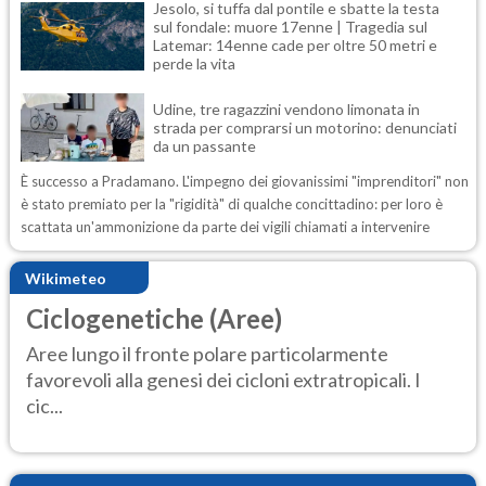
Jesolo, si tuffa dal pontile e sbatte la testa
sul fondale: muore 17enne | Tragedia sul
Latemar: 14enne cade per oltre 50 metri e
perde la vita
Udine, tre ragazzini vendono limonata in
strada per comprarsi un motorino: denunciati
da un passante
È successo a Pradamano. L'impegno dei giovanissimi "imprenditori" non
è stato premiato per la "rigidità" di qualche concittadino: per loro è
scattata un'ammonizione da parte dei vigili chiamati a intervenire
Wikimeteo
Ciclogenetiche (Aree)
Aree lungo il fronte polare particolarmente
favorevoli alla genesi dei cicloni extratropicali. I
cic...