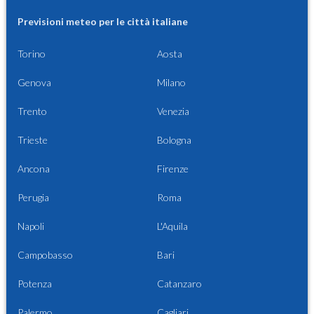
Previsioni meteo per le città italiane
Torino
Aosta
Genova
Milano
Trento
Venezia
Trieste
Bologna
Ancona
Firenze
Perugia
Roma
Napoli
L'Aquila
Campobasso
Bari
Potenza
Catanzaro
Palermo
Cagliari