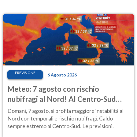
PREVISIONE
6 Agosto 2026
Meteo: 7 agosto con rischio
nubifragi al Nord! Al Centro-Sud
caldo estremo
Domani, 7 agosto, si profila maggiore instabilità al
Nord con temporali e rischio nubifragi. Caldo
sempre estremo al Centro-Sud. Le previsioni.