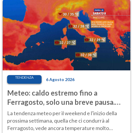
TENDENZA
6 Agosto 2026
Meteo: caldo estremo fino a
Ferragosto, solo una breve pausa.
Ecco dove
La tendenza meteo per il weekend e l'inizio della
prossima settimana, quella che ci condurrà al
Ferragosto, vede ancora temperature molto