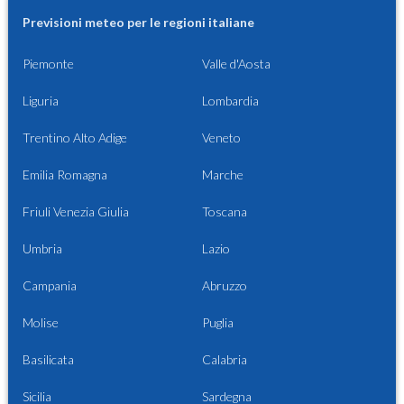
Previsioni meteo per le regioni italiane
Piemonte
Valle d'Aosta
Liguria
Lombardia
Trentino Alto Adige
Veneto
Emilia Romagna
Marche
Friuli Venezia Giulia
Toscana
Umbria
Lazio
Campania
Abruzzo
Molise
Puglia
Basilicata
Calabria
Sicilia
Sardegna