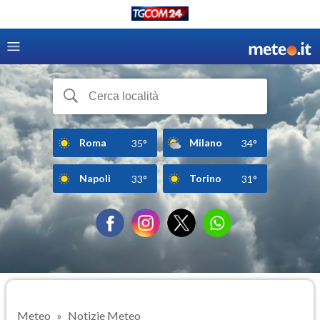
Roma
Milano
35°
34°
Napoli
Torino
33°
31°
Meteo
Notizie Meteo