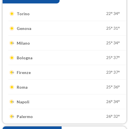
22°
34°
Torino
25°
31°
Genova
25°
34°
Milano
25°
37°
Bologna
23°
37°
Firenze
25°
36°
Roma
26°
34°
Napoli
26°
32°
Palermo