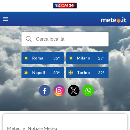
Roma
Milano
35°
37°
Napoli
Torino
33°
32°
Meteo
Notizie Meteo