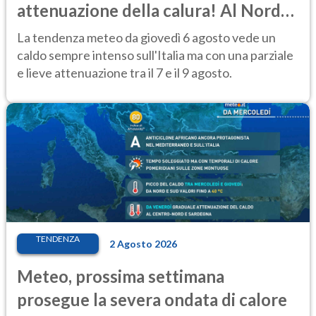
attenuazione della calura! Al Nord
rischio temporali
La tendenza meteo da giovedì 6 agosto vede un
caldo sempre intenso sull'Italia ma con una parziale
e lieve attenuazione tra il 7 e il 9 agosto.
TENDENZA
2 Agosto 2026
Meteo, prossima settimana
prosegue la severa ondata di calore