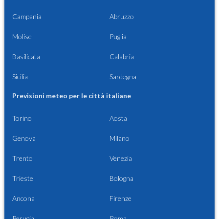
Campania
Abruzzo
Molise
Puglia
Basilicata
Calabria
Sicilia
Sardegna
Previsioni meteo per le città italiane
Torino
Aosta
Genova
Milano
Trento
Venezia
Trieste
Bologna
Ancona
Firenze
Perugia
Roma