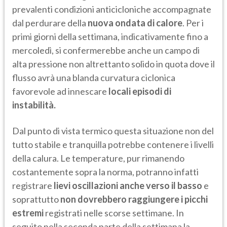
prevalenti condizioni anticicloniche accompagnate
dal perdurare della
nuova ondata di calore
. Per i
primi giorni della settimana, indicativamente fino a
mercoledì, si confermerebbe anche un campo di
alta pressione non altrettanto solido in quota dove il
flusso avrà una blanda curvatura ciclonica
favorevole ad innescare
locali episodi di
instabilità.
Dal punto di vista termico questa situazione non del
tutto stabile e tranquilla potrebbe contenere i livelli
della calura. Le temperature, pur rimanendo
costantemente sopra la norma, potranno infatti
registrare
lievi oscillazioni anche verso il basso
e
soprattutto
non dovrebbero raggiungere i picchi
estremi
registrati nelle scorse settimane. In
seguito nella seconda parte della settimana la