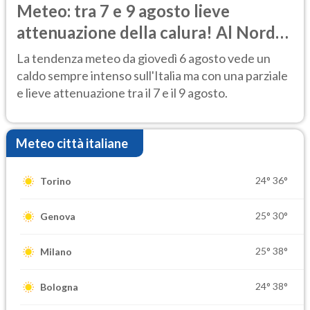
Meteo: tra 7 e 9 agosto lieve
attenuazione della calura! Al Nord
rischio temporali
La tendenza meteo da giovedì 6 agosto vede un
caldo sempre intenso sull'Italia ma con una parziale
e lieve attenuazione tra il 7 e il 9 agosto.
Meteo città italiane
24°
36°
Torino
25°
30°
Genova
25°
38°
Milano
24°
38°
Bologna