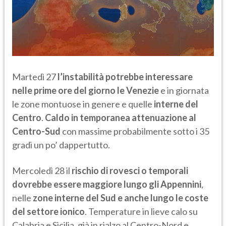
Martedì 27
l’instabilità potrebbe interessare
nelle prime ore del giorno le Venezie
e in giornata
le zone montuose in genere e quelle
interne del
Centro
.
Caldo in temporanea attenuazione al
Centro-Sud
con massime probabilmente sotto i 35
gradi un po’ dappertutto.
Mercoledì 28 il
rischio di rovesci o temporali
dovrebbe essere maggiore lungo gli Appennini
,
nelle
zone interne del Sud e anche lungo le coste
del settore ionico
. Temperature in lieve calo su
Calabria e Sicilia, già in rialzo al Centro-Nord e