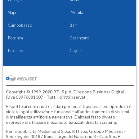
Napoli
L'Aquila
Campobasso
Bari
Potenza
Catanzaro
Palermo
Cagliari
Copyright © 1999-2020 RTI S.p.A. Direzione Business Digital -
P.Iva 03976881007 - Tutti i diritti riservati.
Rispetto ai contenuti e ai dati personali trasmessi e/o riprodotti è
vietata ogni utilizzazione funzionale all'addestramento di sistemi
di intelligenza artificiale generativa. È altresì fatto divieto
espresso di utilizzare mezzi automatizzati di data scraping.
Per la pubblicità
Mediamond S.p.a.
RTI spa, Gruppo Mediaset -
Sede legale: 00187 Roma Largo del Nazareno 8 - Cap. Soc. €