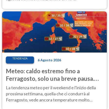
TENDENZA
6 Agosto 2026
Meteo: caldo estremo fino a
Ferragosto, solo una breve pausa.
Ecco dove
La tendenza meteo per il weekend e l'inizio della
prossima settimana, quella che ci condurrà al
Ferragosto, vede ancora temperature molto
elevate