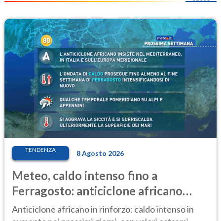
TENDENZA
8 Agosto 2026
Meteo, caldo intenso fino a
Ferragosto: anticiclone africano
ancora protagonista
Anticiclone africano in rinforzo: caldo intenso in