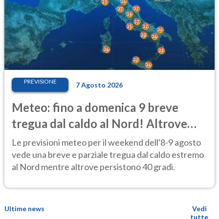
PREVISIONE
7 Agosto 2026
Meteo: fino a domenica 9 breve
tregua dal caldo al Nord! Altrove
calura e afa
Le previsioni meteo per il weekend dell'8-9 agosto
vede una breve e parziale tregua dal caldo estremo
al Nord mentre altrove persistono 40 gradi.
Ultime news
Vedi
tutte