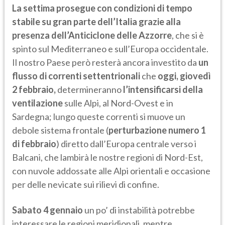
La settima prosegue con condizioni di tempo
stabile su gran parte dell’Italia grazie alla
presenza dell’Anticiclone delle Azzorre
, che si è
spinto sul Mediterraneo e sull’Europa occidentale.
Il nostro Paese però resterà ancora investito da
un
flusso di correnti settentrionali
che
oggi,
giovedì
2 febbraio,
determineranno
l’intensificarsi della
ventilazione
sulle Alpi, al Nord-Ovest e in
Sardegna; lungo queste correnti si muove un
debole sistema frontale (
perturbazione numero 1
di febbraio
) diretto dall’Europa centrale verso i
Balcani, che lambirà le nostre regioni di Nord-Est,
con nuvole addossate alle Alpi orientali e occasione
per delle nevicate sui rilievi di confine.
Sabato 4 gennaio
un po’ di instabilità potrebbe
interessare le regioni meridionali, mentre