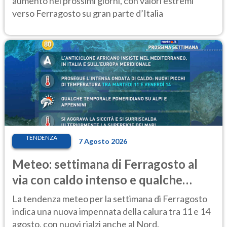
aumento nei prossimi giorni, con valori estremi
verso Ferragosto su gran parte d’Italia
TENDENZA
7 Agosto 2026
Meteo: settimana di Ferragosto al
via con caldo intenso e qualche
temporale
La tendenza meteo per la settimana di Ferragosto
indica una nuova impennata della calura tra 11 e 14
agosto, con nuovi rialzi anche al Nord.