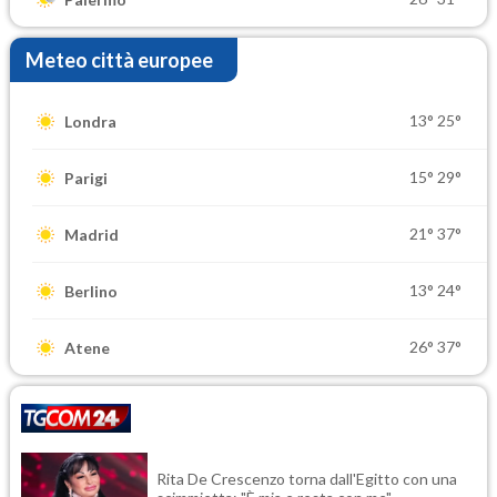
Meteo città europee
13°
25°
Londra
15°
29°
Parigi
21°
37°
Madrid
13°
24°
Berlino
26°
37°
Atene
Rita De Crescenzo torna dall'Egitto con una