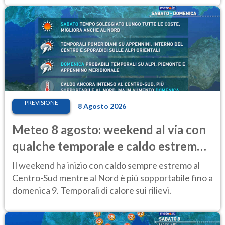
PREVISIONE
8 Agosto 2026
Meteo 8 agosto: weekend al via con
qualche temporale e caldo estremo
al Centro-Sud
Il weekend ha inizio con caldo sempre estremo al
Centro-Sud mentre al Nord è più sopportabile fino a
domenica 9. Temporali di calore sui rilievi.