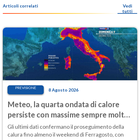
Articoli correlati
Vedi
tutti
PREVISIONE
8 Agosto 2026
Meteo, la quarta ondata di calore
persiste con massime sempre molto
elevate
Gli ultimi dati confermano il proseguimento della
calura fino almeno il weekend di Ferragosto, con