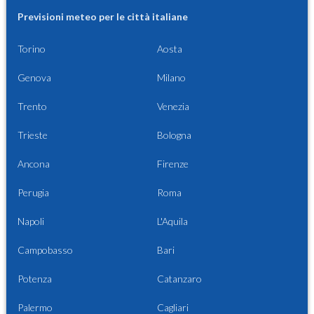
Previsioni meteo per le città italiane
Torino
Aosta
Genova
Milano
Trento
Venezia
Trieste
Bologna
Ancona
Firenze
Perugia
Roma
Napoli
L'Aquila
Campobasso
Bari
Potenza
Catanzaro
Palermo
Cagliari