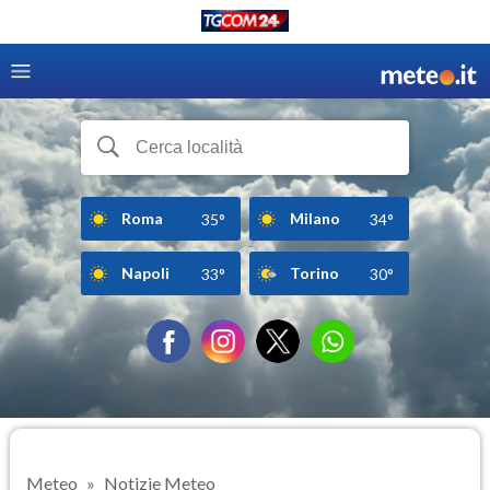
Roma
Milano
35°
34°
Napoli
Torino
33°
30°
Meteo
Notizie Meteo