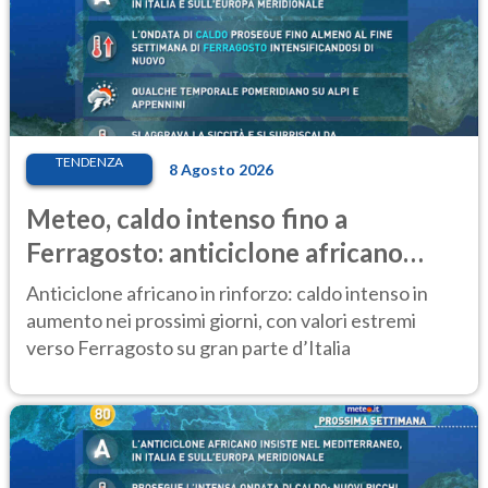
TENDENZA
8 Agosto 2026
Meteo, caldo intenso fino a
Ferragosto: anticiclone africano
ancora protagonista
Anticiclone africano in rinforzo: caldo intenso in
aumento nei prossimi giorni, con valori estremi
verso Ferragosto su gran parte d’Italia