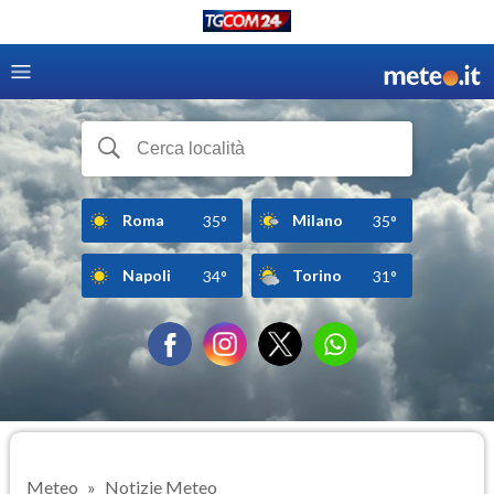
Roma
Milano
35°
35°
Napoli
Torino
34°
31°
Meteo
Notizie Meteo