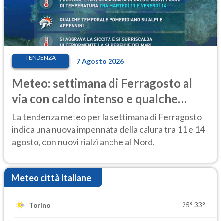
TENDENZA
7 Agosto 2026
Meteo: settimana di Ferragosto al
via con caldo intenso e qualche
temporale
La tendenza meteo per la settimana di Ferragosto
indica una nuova impennata della calura tra 11 e 14
agosto, con nuovi rialzi anche al Nord.
Meteo città italiane
25°
33°
Torino