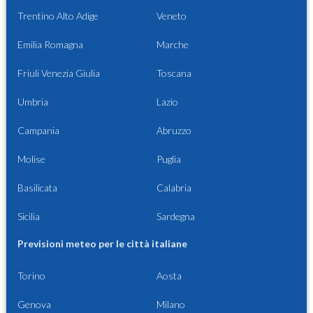
Trentino Alto Adige
Veneto
Emilia Romagna
Marche
Friuli Venezia Giulia
Toscana
Umbria
Lazio
Campania
Abruzzo
Molise
Puglia
Basilicata
Calabria
Sicilia
Sardegna
Previsioni meteo per le città italiane
Torino
Aosta
Genova
Milano