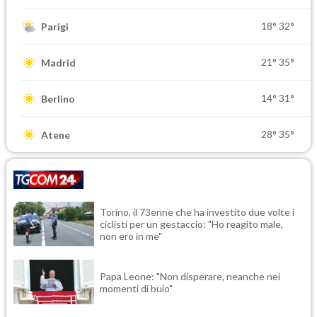
18°
32°
Parigi
21°
35°
Madrid
14°
31°
Berlino
28°
35°
Atene
Torino, il 73enne che ha investito due volte i
ciclisti per un gestaccio: "Ho reagito male,
non ero in me"
Papa Leone: "Non disperare, neanche nei
momenti di buio"