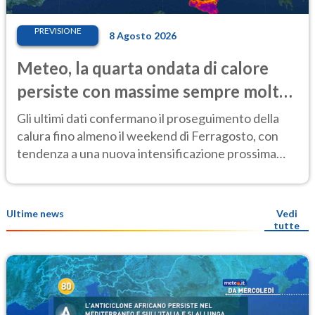
PREVISIONE
8 Agosto 2026
Meteo, la quarta ondata di calore
persiste con massime sempre molto
elevate
Gli ultimi dati confermano il proseguimento della
calura fino almeno il weekend di Ferragosto, con
tendenza a una nuova intensificazione prossima
settimana
Ultime news
Vedi
tutte