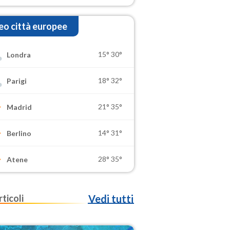
o città europee
15°
30°
Londra
18°
32°
Parigi
21°
35°
Madrid
14°
31°
Berlino
28°
35°
Atene
rticoli
Vedi tutti