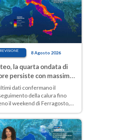
REVISIONE
8 Agosto 2026
eo, la quarta ondata di
ore persiste con massime
pre molto elevate
ultimi dati confermano il
eguimento della calura fino
eno il weekend di Ferragosto,
 tendenza a una nuova
nsificazione prossima
timana