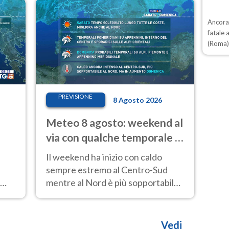
intensificazione prossima
settimana
Ancora
fatale 
(Roma
PREVISIONE
8 Agosto 2026
Meteo 8 agosto: weekend al
via con qualche temporale e
caldo estremo al Centro-Sud
Il weekend ha inizio con caldo
sempre estremo al Centro-Sud
mentre al Nord è più sopportabile
fino a domenica 9. Temporali di
calore sui rilievi.
Vedi