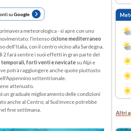
fonti su
Google
Mete
a primavera meteorologica - si apre con uno
ovimentato: l'intenso
ciclone mediterraneo
o dell'Italia, con il centro vicino alla Sardegna.
2 farà sentire i suoi effetti in gran parte del
 temporali, forti venti e nevicate
su Alpi e
neve potrà raggiungere anche quote piuttosto
 dell'Appennino settentrionale.
bene attenuato.
oi un graduale miglioramento delle condizioni
ato anche al Centro; al Sud invece potrebbe
 nel fine settimana.
Altri a