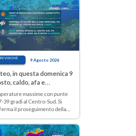
REVISIONE
9 Agosto 2026
eo, in questa domenica 9
sto, caldo, afa e
porali di calore
perature massime con punte
7-39 gradi al Centro-Sud. Si
ferma il proseguimento della
ra fino almeno a tutto il
kend di Ferragosto