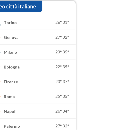
o città italiane
26°
31°
Torino
27°
32°
Genova
23°
35°
Milano
22°
35°
Bologna
23°
37°
Firenze
25°
35°
Roma
26°
34°
Napoli
27°
32°
Palermo