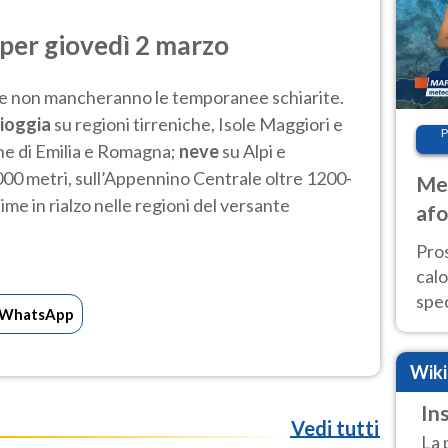
 per giovedì 2 marzo
se non mancheranno le temporanee schiarite.
pioggia
su regioni tirreniche, Isole Maggiori e
P
ne di Emilia e Romagna;
neve
su Alpi e
00 metri, sull’Appennino Centrale oltre 1200-
Met
e in rialzo nelle regioni del versante
afo
tem
Pro
cal
spec
WhatsApp
Sud.
are
Wik
Ins
Vedi tutti
La 