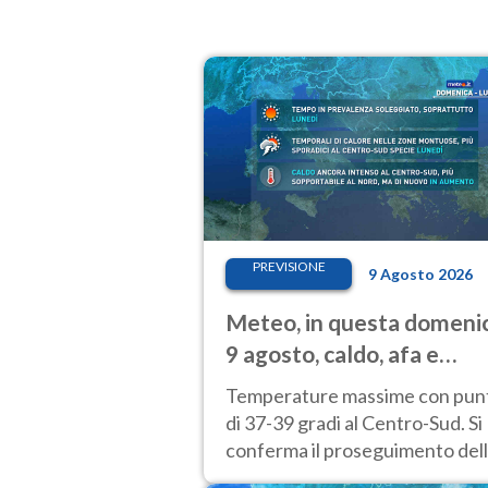
PREVISIONE
9 Agosto 2026
Meteo, in questa domeni
9 agosto, caldo, afa e
temporali di calore
Temperature massime con pun
di 37-39 gradi al Centro-Sud. Si
conferma il proseguimento del
calura fino almeno a tutto il