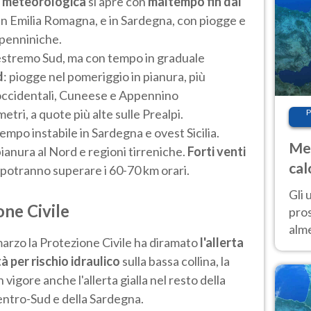
 meteorologica
si apre con
maltempo fin dal
, in Emilia Romagna, e in Sardegna, con piogge e
ppenniniche.
all’estremo Sud, ma con tempo in graduale
d
: piogge nel pomeriggio in pianura, più
i occidentali, Cuneese e Appennino
tri, a quote più alte sulle Prealpi.
P
empo instabile in Sardegna e ovest Sicilia.
Met
anura al Nord e regioni tirreniche.
Forti venti
cal
e potranno superare i 60-70 km orari.
sem
Gli 
one Civile
pros
alm
marzo la Protezione Civile ha diramato
l'allerta
con
à per rischio idraulico
sulla bassa collina, la
inte
 vigore anche l'allerta gialla nel resto della
set
entro-Sud e della Sardegna.