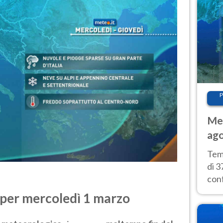
P
Met
ago
tem
Tem
di 3
con
calu
 per mercoledì 1 marzo
wee