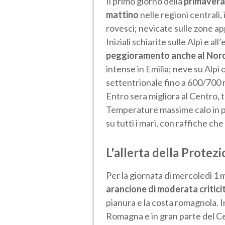
Il primo giorno della
primavera
mattino
nelle regioni centrali
rovesci; nevicate sulle zone a
Iniziali schiarite sulle Alpi e 
peggioramento anche al Nor
intense in Emilia; neve su Alp
settentrionale fino a 600/700 me
Entro sera migliora al Centro, t
Temperature massime calo in pi
su tutti i mari, con raffiche ch
L'allerta della Protezi
Per la giornata di mercoledì 1 
arancione di moderata criticit
pianura e la costa romagnola. In
Romagna e in gran parte del C