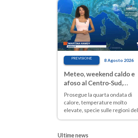
weekend di Ferragosto
PREVISIONE
8 Agosto 2026
Meteo, weekend caldo e
afoso al Centro-Sud,
temporali sui rilievi
Prosegue la quarta ondata di
calore, temperature molto
elevate, specie sulle regioni del
Centro-Sud. Nuovi temporali di
calore sulle aree montuose
Ultime news