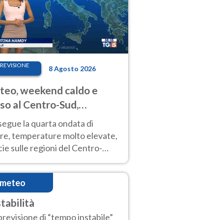
REVISIONE
8 Agosto 2026
eo, weekend caldo e
so al Centro-Sud,
porali sui rilievi
segue la quarta ondata di
ore, temperature molto elevate,
ie sulle regioni del Centro-
 Nuovi temporali di calore sulle
e montuose
imeteo
tabilità
previsione di “tempo instabile”