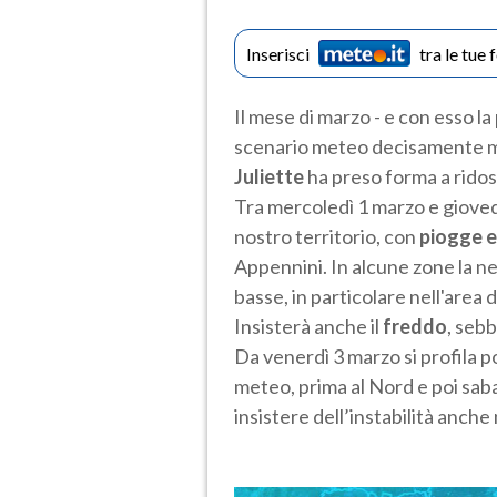
Inserisci
tra le tue 
Il mese di marzo - e con esso l
scenario meteo decisamente m
Juliette
ha preso forma a ridoss
Tra mercoledì 1 marzo e giovedì 
nostro territorio, con
piogge e
Appennini. In alcune zone la 
basse, in particolare nell'area
Insisterà anche il
freddo
, seb
Da venerdì 3 marzo si profila p
meteo, prima al Nord e poi sab
insistere dell’instabilità anche