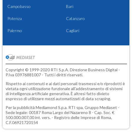
Campobasso
Bari
Potenza
Catanzaro
Palermo
Cagliari
Copyright © 1999-2020 RTI S.p.A. Direzione Business Digital -
P.Iva 03976881007 - Tutti i diritti riservati.
Rispetto ai contenuti e ai dati personali trasmessi e/o riprodotti è
vietata ogni utilizzazione funzionale all'addestramento di sistemi
di intelligenza artificiale generativa. È altresì fatto divieto
espresso di utilizzare mezzi automatizzati di data scraping.
Per la pubblicità
Mediamond S.p.a.
RTI spa, Gruppo Mediaset -
Sede legale: 00187 Roma Largo del Nazareno 8 - Cap. Soc. €
500.000.007,00 int. vers. - Registro delle Imprese di Roma,
C.F.06921720154