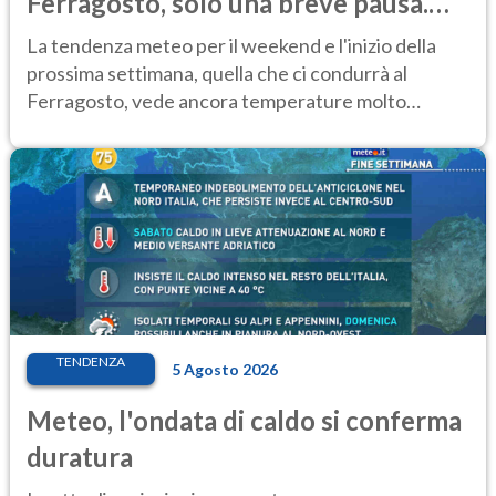
Ferragosto, solo una breve pausa.
Ecco dove
La tendenza meteo per il weekend e l'inizio della
prossima settimana, quella che ci condurrà al
Ferragosto, vede ancora temperature molto
elevate
TENDENZA
5 Agosto 2026
Meteo, l'ondata di caldo si conferma
duratura