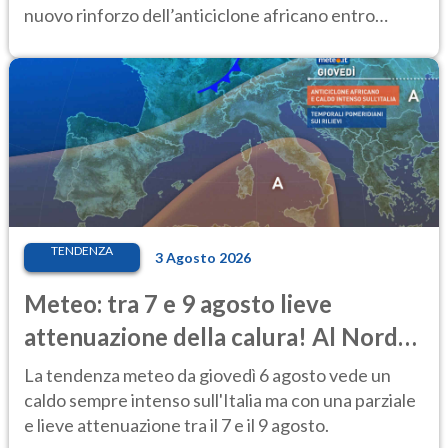
nuovo rinforzo dell’anticiclone africano entro
Ferragosto
TENDENZA
3 Agosto 2026
Meteo: tra 7 e 9 agosto lieve
attenuazione della calura! Al Nord
rischio temporali
La tendenza meteo da giovedì 6 agosto vede un
caldo sempre intenso sull'Italia ma con una parziale
e lieve attenuazione tra il 7 e il 9 agosto.