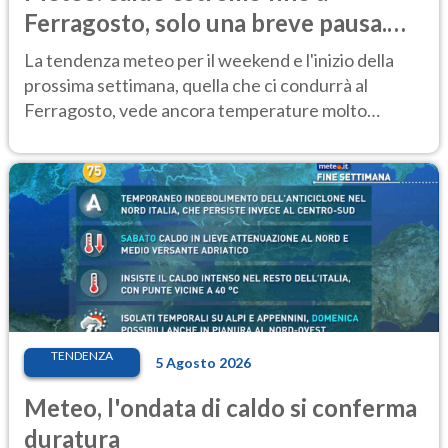
Ferragosto, solo una breve pausa.
Ecco dove
La tendenza meteo per il weekend e l'inizio della
prossima settimana, quella che ci condurrà al
Ferragosto, vede ancora temperature molto
elevate
TENDENZA
5 Agosto 2026
Meteo, l'ondata di caldo si conferma
duratura