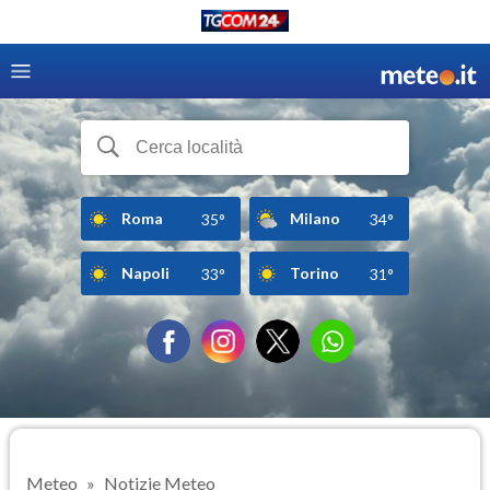
Roma
Milano
35°
34°
Napoli
Torino
33°
31°
Meteo
Notizie Meteo