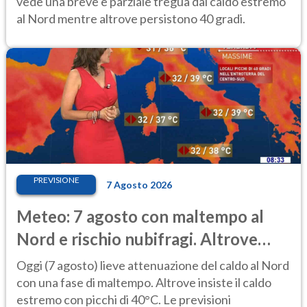
vede una breve e parziale tregua dal caldo estremo
al Nord mentre altrove persistono 40 gradi.
PREVISIONE
7 Agosto 2026
Meteo: 7 agosto con maltempo al
Nord e rischio nubifragi. Altrove
caldo estremo
Oggi (7 agosto) lieve attenuazione del caldo al Nord
con una fase di maltempo. Altrove insiste il caldo
estremo con picchi di 40°C. Le previsioni