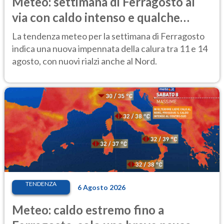
Meteo: settimana di Ferragosto al
via con caldo intenso e qualche
temporale
La tendenza meteo per la settimana di Ferragosto
indica una nuova impennata della calura tra 11 e 14
agosto, con nuovi rialzi anche al Nord.
TENDENZA
6 Agosto 2026
Meteo: caldo estremo fino a