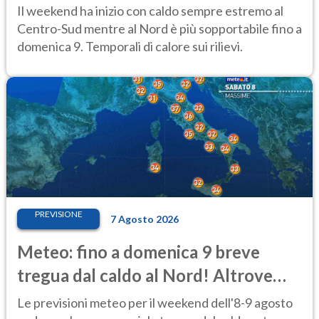
al Centro-Sud
Il weekend ha inizio con caldo sempre estremo al
Centro-Sud mentre al Nord è più sopportabile fino a
domenica 9. Temporali di calore sui rilievi.
PREVISIONE
7 Agosto 2026
Meteo: fino a domenica 9 breve
tregua dal caldo al Nord! Altrove
calura e afa
Le previsioni meteo per il weekend dell'8-9 agosto