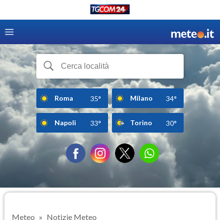
Roma
Milano
35°
34°
Napoli
Torino
33°
30°
Meteo
Notizie Meteo