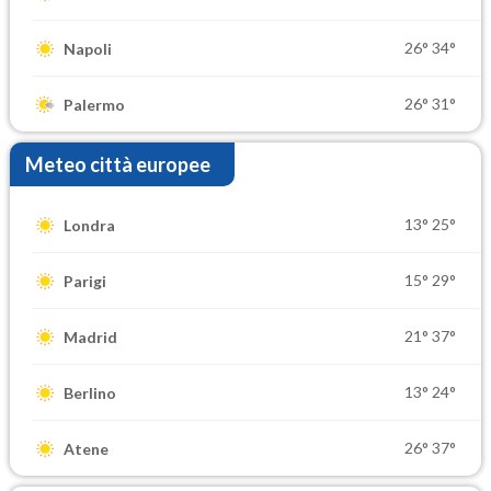
26°
34°
Napoli
26°
31°
Palermo
Meteo città europee
13°
25°
Londra
15°
29°
Parigi
21°
37°
Madrid
13°
24°
Berlino
26°
37°
Atene