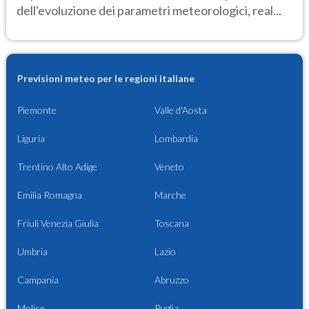
dell'evoluzione dei parametri meteorologici, real...
Previsioni meteo per le regioni italiane
Piemonte
Valle d'Aosta
Liguria
Lombardia
Trentino Alto Adige
Veneto
Emilia Romagna
Marche
Friuli Venezia Giulia
Toscana
Umbria
Lazio
Campania
Abruzzo
Molise
Puglia