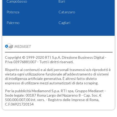
Campobasso
Bari
Potenza
Catanzaro
Palermo
Cagliari
Copyright © 1999-2020 RTI S.p.A. Direzione Business Digital -
P.Iva 03976881007 - Tutti i diritti riservati.
Rispetto ai contenuti e ai dati personali trasmessi e/o riprodotti è
vietata ogni utilizzazione funzionale all'addestramento di sistemi
di intelligenza artificiale generativa. È altresì fatto divieto
espresso di utilizzare mezzi automatizzati di data scraping.
Per la pubblicità
Mediamond S.p.a.
RTI spa, Gruppo Mediaset -
Sede legale: 00187 Roma Largo del Nazareno 8 - Cap. Soc. €
500.000.007,00 int. vers. - Registro delle Imprese di Roma,
C.F.06921720154