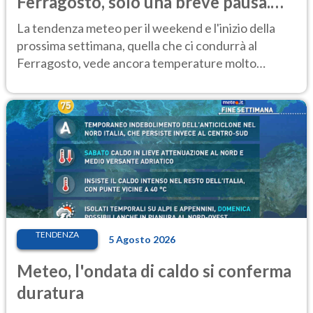
Ferragosto, solo una breve pausa.
Ecco dove
La tendenza meteo per il weekend e l'inizio della
prossima settimana, quella che ci condurrà al
Ferragosto, vede ancora temperature molto
elevate
TENDENZA
5 Agosto 2026
Meteo, l'ondata di caldo si conferma
duratura