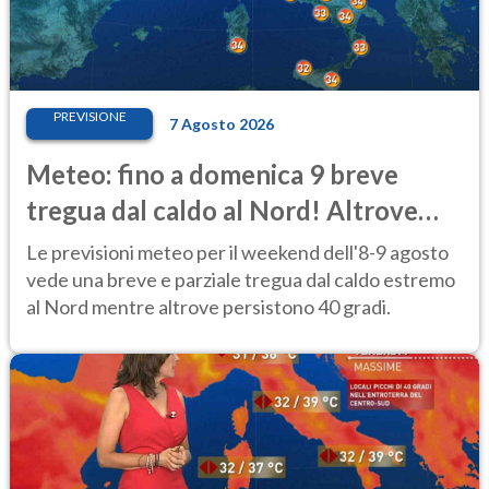
PREVISIONE
7 Agosto 2026
Meteo: fino a domenica 9 breve
tregua dal caldo al Nord! Altrove
calura e afa
Le previsioni meteo per il weekend dell'8-9 agosto
vede una breve e parziale tregua dal caldo estremo
al Nord mentre altrove persistono 40 gradi.