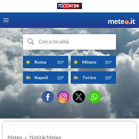
Roma
Milano
35°
35°
Napoli
Torino
33°
30°
Meteo
Notizie Meteo