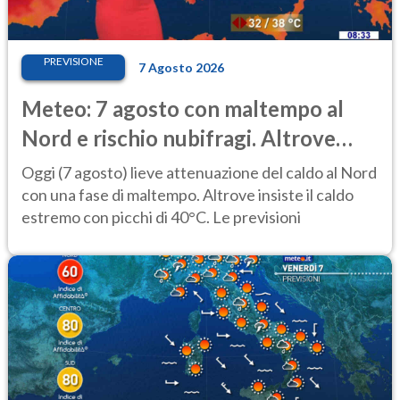
PREVISIONE
7 Agosto 2026
Meteo: 7 agosto con maltempo al
Nord e rischio nubifragi. Altrove
caldo estremo
Oggi (7 agosto) lieve attenuazione del caldo al Nord
con una fase di maltempo. Altrove insiste il caldo
estremo con picchi di 40°C. Le previsioni