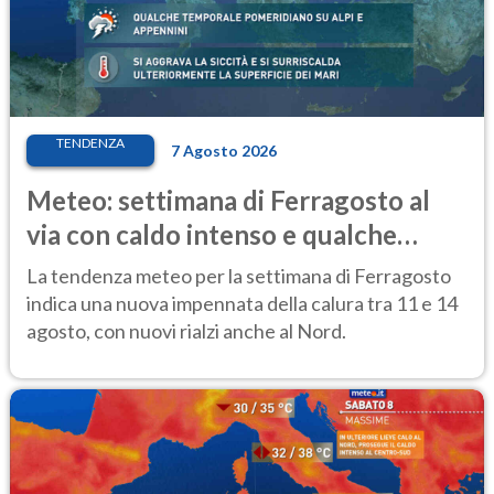
TENDENZA
7 Agosto 2026
Meteo: settimana di Ferragosto al
via con caldo intenso e qualche
temporale
La tendenza meteo per la settimana di Ferragosto
indica una nuova impennata della calura tra 11 e 14
agosto, con nuovi rialzi anche al Nord.