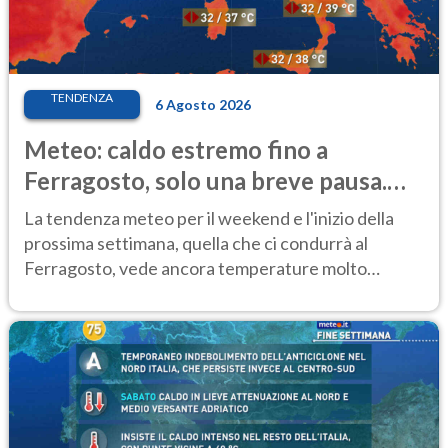
TENDENZA
6 Agosto 2026
Meteo: caldo estremo fino a
Ferragosto, solo una breve pausa.
Ecco dove
La tendenza meteo per il weekend e l'inizio della
prossima settimana, quella che ci condurrà al
Ferragosto, vede ancora temperature molto
elevate