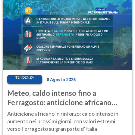
TENDENZA
8 Agosto 2026
Meteo, caldo intenso fino a
Ferragosto: anticiclone africano
ancora protagonista
Anticiclone africano in rinforzo: caldo intenso in
aumento nei prossimi giorni, con valori estremi
verso Ferragosto su gran parte d’Italia