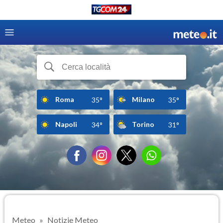
Roma
Milano
35°
35°
Napoli
Torino
34°
31°
Meteo
Notizie Meteo