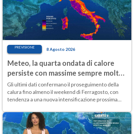
PREVISIONE
8 Agosto 2026
Meteo, la quarta ondata di calore
persiste con massime sempre molto
elevate
Gli ultimi dati confermano il proseguimento della
calura fino almeno il weekend di Ferragosto, con
tendenza a una nuova intensificazione prossima
settimana