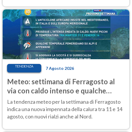
TENDENZA
7 Agosto 2026
Meteo: settimana di Ferragosto al
via con caldo intenso e qualche
temporale
La tendenza meteo per la settimana di Ferragosto
indica una nuova impennata della calura tra 11 e 14
agosto, con nuovi rialzi anche al Nord.