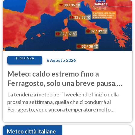
TENDENZA
6 Agosto 2026
Meteo: caldo estremo fino a
Ferragosto, solo una breve pausa.
Ecco dove
La tendenza meteo per il weekend e l'inizio della
prossima settimana, quella che ci condurrà al
Ferragosto, vede ancora temperature molto
elevate
Meteo città italiane