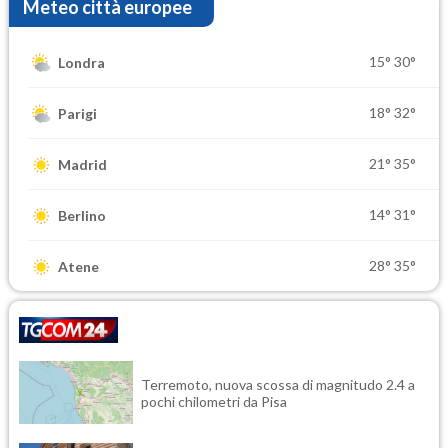
Meteo città europee
15°
30°
Londra
18°
32°
Parigi
21°
35°
Madrid
14°
31°
Berlino
28°
35°
Atene
Terremoto, nuova scossa di magnitudo 2.4 a
pochi chilometri da Pisa