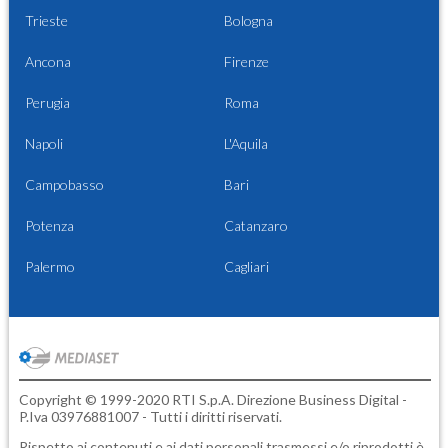
Trieste
Bologna
Ancona
Firenze
Perugia
Roma
Napoli
L'Aquila
Campobasso
Bari
Potenza
Catanzaro
Palermo
Cagliari
Copyright © 1999-2020 RTI S.p.A. Direzione Business Digital -
P.Iva 03976881007 - Tutti i diritti riservati.
Rispetto ai contenuti e ai dati personali trasmessi e/o riprodotti è