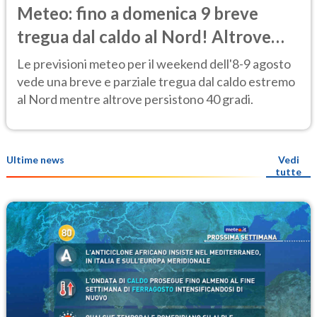
Meteo: fino a domenica 9 breve
tregua dal caldo al Nord! Altrove
calura e afa
Le previsioni meteo per il weekend dell'8-9 agosto
vede una breve e parziale tregua dal caldo estremo
al Nord mentre altrove persistono 40 gradi.
Ultime news
Vedi
tutte