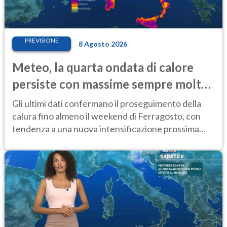
PREVISIONE
8 Agosto 2026
Meteo, la quarta ondata di calore
persiste con massime sempre molto
elevate
Gli ultimi dati confermano il proseguimento della
calura fino almeno il weekend di Ferragosto, con
tendenza a una nuova intensificazione prossima
settimana