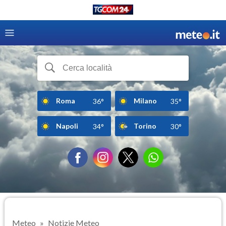
Roma
Milano
36°
35°
Napoli
Torino
34°
30°
Meteo
Notizie Meteo