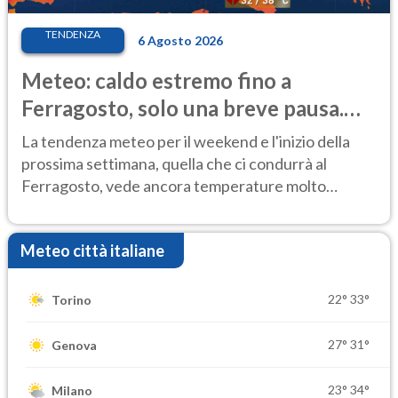
TENDENZA
6 Agosto 2026
Meteo: caldo estremo fino a
Ferragosto, solo una breve pausa.
Ecco dove
La tendenza meteo per il weekend e l'inizio della
prossima settimana, quella che ci condurrà al
Ferragosto, vede ancora temperature molto
elevate
Meteo città italiane
22°
33°
Torino
27°
31°
Genova
23°
34°
Milano