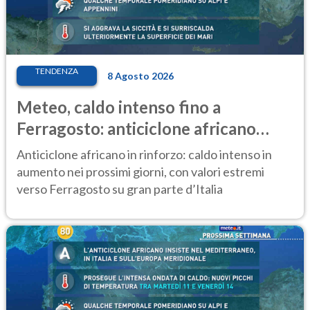
TENDENZA
8 Agosto 2026
Meteo, caldo intenso fino a
Ferragosto: anticiclone africano
ancora protagonista
Anticiclone africano in rinforzo: caldo intenso in
aumento nei prossimi giorni, con valori estremi
verso Ferragosto su gran parte d’Italia