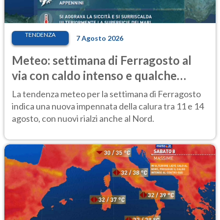
TENDENZA
7 Agosto 2026
Meteo: settimana di Ferragosto al
via con caldo intenso e qualche
temporale
La tendenza meteo per la settimana di Ferragosto
indica una nuova impennata della calura tra 11 e 14
agosto, con nuovi rialzi anche al Nord.