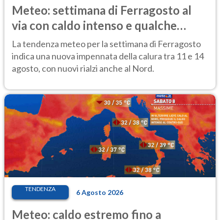
Meteo: settimana di Ferragosto al
via con caldo intenso e qualche
temporale
La tendenza meteo per la settimana di Ferragosto
indica una nuova impennata della calura tra 11 e 14
agosto, con nuovi rialzi anche al Nord.
TENDENZA
6 Agosto 2026
Meteo: caldo estremo fino a