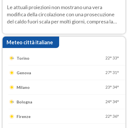
Le attuali proiezioni non mostrano una vera
modifica della circolazione con una prosecuzione
del caldo fuori scala per molti giorni, compresa la
settimana di Ferragosto
Meteo città italiane
22°
33°
Torino
27°
31°
Genova
23°
34°
Milano
24°
34°
Bologna
22°
36°
Firenze