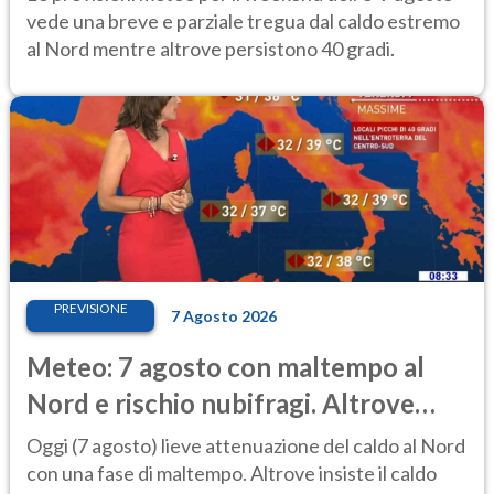
vede una breve e parziale tregua dal caldo estremo
al Nord mentre altrove persistono 40 gradi.
PREVISIONE
7 Agosto 2026
Meteo: 7 agosto con maltempo al
Nord e rischio nubifragi. Altrove
caldo estremo
Oggi (7 agosto) lieve attenuazione del caldo al Nord
con una fase di maltempo. Altrove insiste il caldo