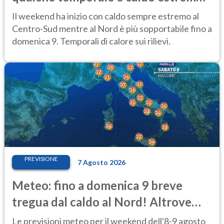
al Centro-Sud
Il weekend ha inizio con caldo sempre estremo al
Centro-Sud mentre al Nord è più sopportabile fino a
domenica 9. Temporali di calore sui rilievi.
PREVISIONE
7 Agosto 2026
Meteo: fino a domenica 9 breve
tregua dal caldo al Nord! Altrove
calura e afa
Le previsioni meteo per il weekend dell'8-9 agosto