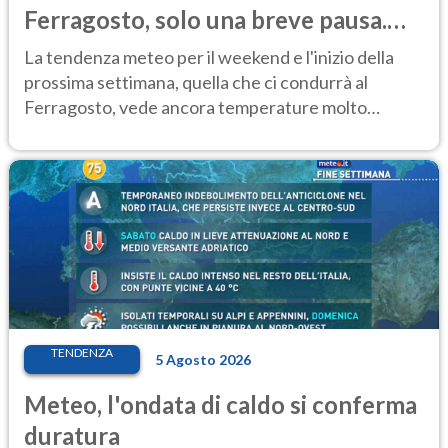
Ferragosto, solo una breve pausa.
Ecco dove
La tendenza meteo per il weekend e l'inizio della
prossima settimana, quella che ci condurrà al
Ferragosto, vede ancora temperature molto
elevate
TENDENZA
5 Agosto 2026
Meteo, l'ondata di caldo si conferma
duratura