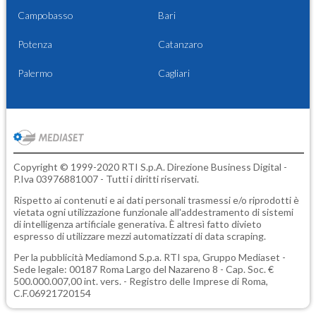
Campobasso
Bari
Potenza
Catanzaro
Palermo
Cagliari
Copyright © 1999-2020 RTI S.p.A. Direzione Business Digital -
P.Iva 03976881007 - Tutti i diritti riservati.
Rispetto ai contenuti e ai dati personali trasmessi e/o riprodotti è
vietata ogni utilizzazione funzionale all'addestramento di sistemi
di intelligenza artificiale generativa. È altresì fatto divieto
espresso di utilizzare mezzi automatizzati di data scraping.
Per la pubblicità
Mediamond S.p.a.
RTI spa, Gruppo Mediaset -
Sede legale: 00187 Roma Largo del Nazareno 8 - Cap. Soc. €
500.000.007,00 int. vers. - Registro delle Imprese di Roma,
C.F.06921720154