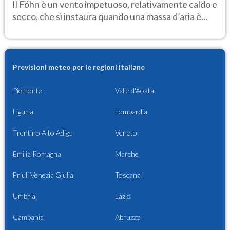
Il Föhn è un vento impetuoso, relativamente caldo e
secco, che si instaura quando una massa d’aria è...
Previsioni meteo per le regioni italiane
Piemonte
Valle d'Aosta
Liguria
Lombardia
Trentino Alto Adige
Veneto
Emilia Romagna
Marche
Friuli Venezia Giulia
Toscana
Umbria
Lazio
Campania
Abruzzo