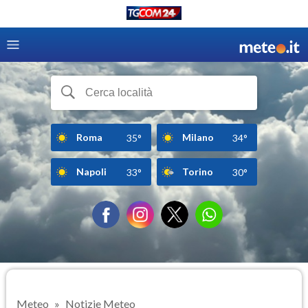
Roma
Milano
35°
34°
Napoli
Torino
33°
30°
Meteo
Notizie Meteo