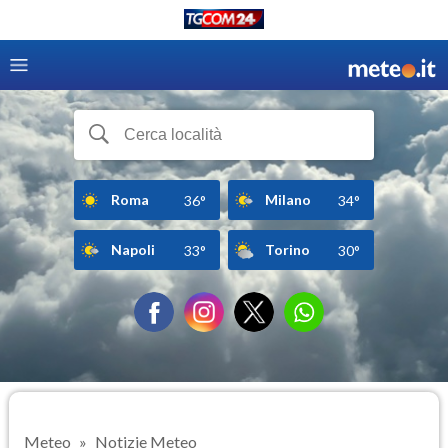
Roma
Milano
36°
34°
Napoli
Torino
33°
30°
Meteo
Notizie Meteo