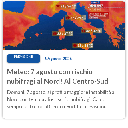
PREVISIONE
6 Agosto 2026
Meteo: 7 agosto con rischio
nubifragi al Nord! Al Centro-Sud
caldo estremo
Domani, 7 agosto, si profila maggiore instabilità al
Nord con temporali e rischio nubifragi. Caldo
sempre estremo al Centro-Sud. Le previsioni.