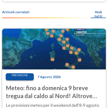
Articoli correlati
Vedi
tutti
PREVISIONE
7 Agosto 2026
Meteo: fino a domenica 9 breve
tregua dal caldo al Nord! Altrove
calura e afa
Le previsioni meteo per il weekend dell'8-9 agosto