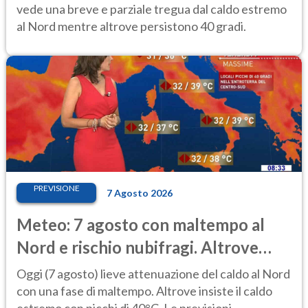
vede una breve e parziale tregua dal caldo estremo
al Nord mentre altrove persistono 40 gradi.
PREVISIONE
7 Agosto 2026
Meteo: 7 agosto con maltempo al
Nord e rischio nubifragi. Altrove
caldo estremo
Oggi (7 agosto) lieve attenuazione del caldo al Nord
con una fase di maltempo. Altrove insiste il caldo