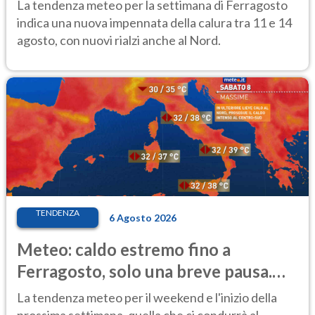
temporale
La tendenza meteo per la settimana di Ferragosto
indica una nuova impennata della calura tra 11 e 14
agosto, con nuovi rialzi anche al Nord.
TENDENZA
6 Agosto 2026
Meteo: caldo estremo fino a
Ferragosto, solo una breve pausa.
Ecco dove
La tendenza meteo per il weekend e l'inizio della