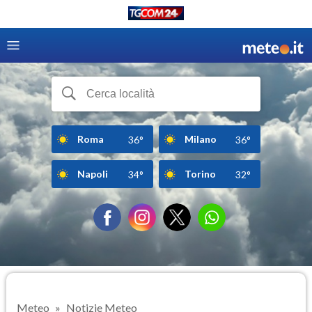
Roma
Milano
36°
36°
Napoli
Torino
34°
32°
Meteo
Notizie Meteo