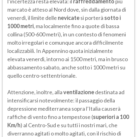
l’incertezza resta elevata: il
raffreddamento
più
marcato è atteso al Nord dove, sin dalla giornata di
venerdì, il limite delle
nevicate
si porterà
sotto i
1000 metri
, ma localmente fino a quote di bassa
collina (500-600 metri), in un contesto di fenomeni
molto irregolari e comunque ancora difficilmente
localizzabili. In Appennino quota inizialmente
elevata venerdì, intorno ai 1500 metri, ma in brusco
abbassamento sabato, anche sotto i 1000 metri su
quello centro-settentrionale.
Attenzione, inoltre, alla
ventilazione
destinata ad
intensificarsi notevolmente: il passaggio della
depressione mediterranea sopra l’Italia causerà
raffiche di vento fino a tempestose (
superiori a 100
Km/h
) al Centro-Sud e su tutti i nostri mari, che
diverranno agitati o molto agitati, con il rischio di