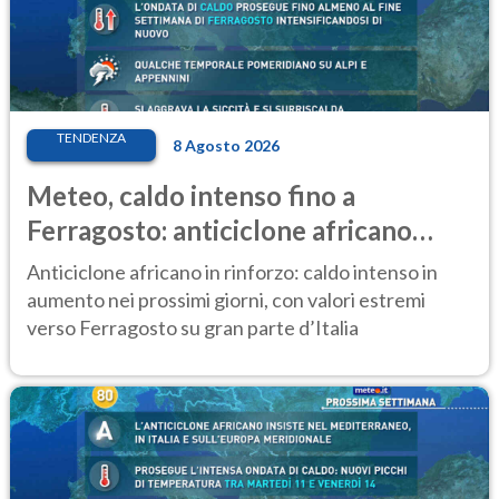
TENDENZA
8 Agosto 2026
Meteo, caldo intenso fino a
Ferragosto: anticiclone africano
ancora protagonista
Anticiclone africano in rinforzo: caldo intenso in
aumento nei prossimi giorni, con valori estremi
verso Ferragosto su gran parte d’Italia