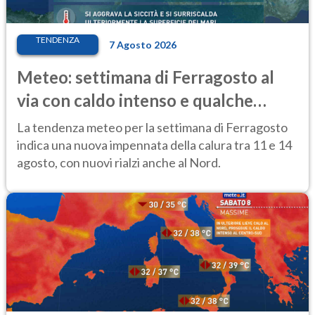
TENDENZA
7 Agosto 2026
Meteo: settimana di Ferragosto al
via con caldo intenso e qualche
temporale
La tendenza meteo per la settimana di Ferragosto
indica una nuova impennata della calura tra 11 e 14
agosto, con nuovi rialzi anche al Nord.