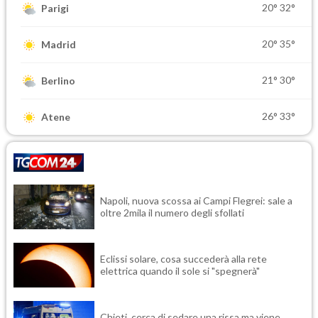
20°
32°
Parigi
20°
35°
Madrid
21°
30°
Berlino
26°
33°
Atene
Napoli, nuova scossa ai Campi Flegrei: sale a
oltre 2mila il numero degli sfollati
Eclissi solare, cosa succederà alla rete
elettrica quando il sole si "spegnerà"
Chieti, cerca di sedare una rissa ma viene