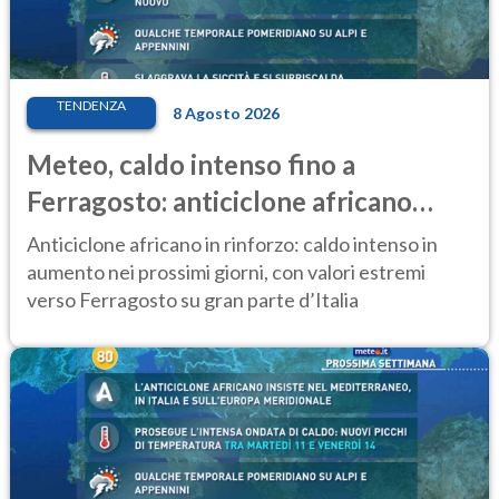
TENDENZA
8 Agosto 2026
Meteo, caldo intenso fino a
Ferragosto: anticiclone africano
ancora protagonista
Anticiclone africano in rinforzo: caldo intenso in
aumento nei prossimi giorni, con valori estremi
verso Ferragosto su gran parte d’Italia