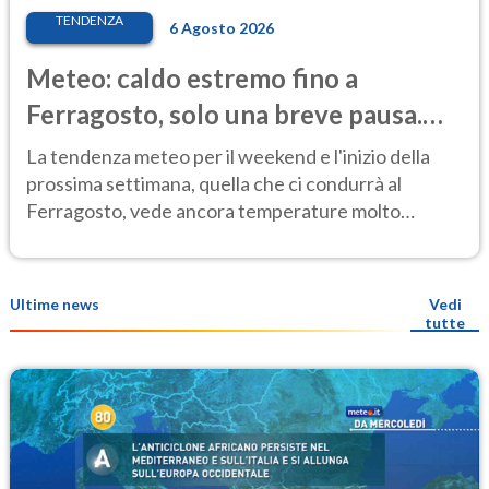
TENDENZA
6 Agosto 2026
Meteo: caldo estremo fino a
Ferragosto, solo una breve pausa.
Ecco dove
La tendenza meteo per il weekend e l'inizio della
prossima settimana, quella che ci condurrà al
Ferragosto, vede ancora temperature molto
elevate
Ultime news
Vedi
tutte