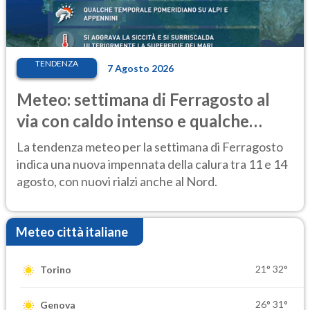
TENDENZA
7 Agosto 2026
Meteo: settimana di Ferragosto al
via con caldo intenso e qualche
temporale
La tendenza meteo per la settimana di Ferragosto
indica una nuova impennata della calura tra 11 e 14
agosto, con nuovi rialzi anche al Nord.
Meteo città italiane
21°
32°
Torino
26°
31°
Genova