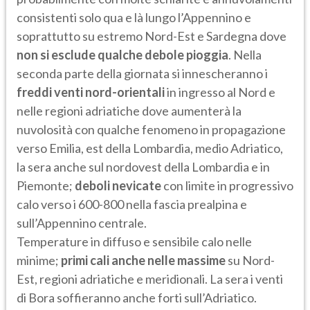
consistenti solo qua e là lungo l’Appennino e
soprattutto su estremo Nord-Est e Sardegna dove
non si esclude qualche debole pioggia
. Nella
seconda parte della giornata si innescheranno i
freddi venti nord-orientali
in ingresso al Nord e
nelle regioni adriatiche dove aumenterà la
nuvolosità con qualche fenomeno in propagazione
verso Emilia, est della Lombardia, medio Adriatico,
la sera anche sul nordovest della Lombardia e in
Piemonte;
deboli nevicate
con limite in progressivo
calo verso i 600-800 nella fascia prealpina e
sull’Appennino centrale.
Temperature in diffuso e sensibile calo nelle
minime;
primi cali anche nelle massime
su Nord-
Est, regioni adriatiche e meridionali. La sera i venti
di Bora soffieranno anche forti sull’Adriatico.