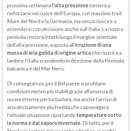
prossima settimana
l'alta pressione
tornerà a
rinforzarsi nel cuore dell'Europa, con massimo tra il
Mare del Nord e la Germania, ma senza riuscire a
estendersi con decisione anche sull'Italia. La nostra
penisola resterà infatti lungo il margine orientale
dell'alta pressione, esposta all'
irruzione di una
massa di aria gelida di origine artica
che riuscirà a
lambire l'Italia scendendo in direzione della Penisola
balcanica e del Mar Nero.
Di conseguenza, per il Bel paese si profilano
condizioni meteo più stabili grazie all'assenza di
nuove intense perturbazioni, ma anche l’arrivo di
aria decisamente più fredda che capovolgerà
l’attuale situazione riportando
temperature sotto
la norma e dal sapore invernale
. Di fatto, per il
Nord e le regioni del versante adriatico, si profila