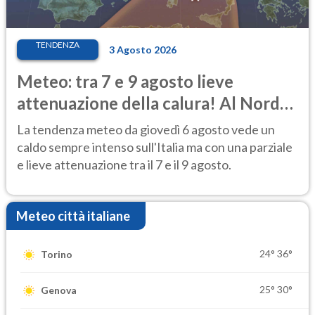
TENDENZA
3 Agosto 2026
Meteo: tra 7 e 9 agosto lieve
attenuazione della calura! Al Nord
rischio temporali
La tendenza meteo da giovedì 6 agosto vede un
caldo sempre intenso sull'Italia ma con una parziale
e lieve attenuazione tra il 7 e il 9 agosto.
Meteo città italiane
24°
36°
Torino
25°
30°
Genova