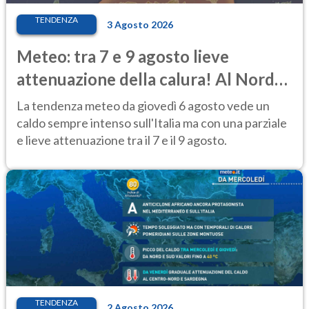
TENDENZA
3 Agosto 2026
Meteo: tra 7 e 9 agosto lieve
attenuazione della calura! Al Nord
rischio temporali
La tendenza meteo da giovedì 6 agosto vede un
caldo sempre intenso sull'Italia ma con una parziale
e lieve attenuazione tra il 7 e il 9 agosto.
TENDENZA
2 Agosto 2026