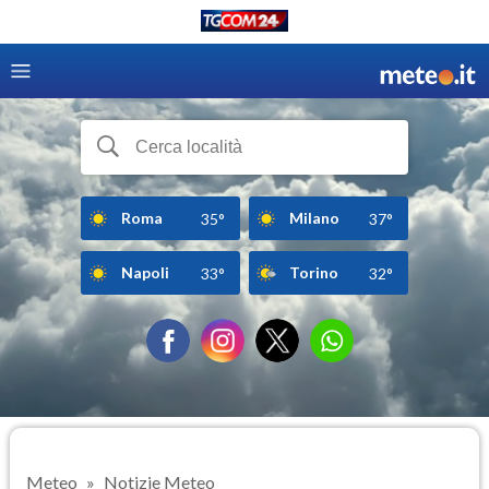
Roma
Milano
35°
37°
Napoli
Torino
33°
32°
Meteo
Notizie Meteo