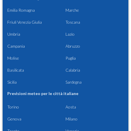
Emilia Romagna
Marche
Friuli Venezia Giulia
Toscana
Umbria
Lazio
Campania
Abruzzo
Molise
Puglia
Basilicata
Calabria
Sicilia
Sardegna
Previsioni meteo per le città italiane
Torino
Aosta
Genova
Milano
Trento
Venezia