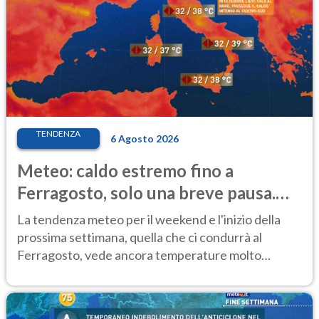
TENDENZA
6 Agosto 2026
Meteo: caldo estremo fino a
Ferragosto, solo una breve pausa.
Ecco dove
La tendenza meteo per il weekend e l'inizio della
prossima settimana, quella che ci condurrà al
Ferragosto, vede ancora temperature molto
elevate