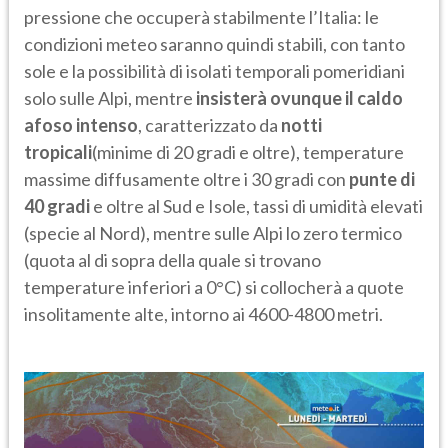
pressione che occuperà stabilmente l’Italia: le
condizioni meteo saranno quindi stabili, con tanto
sole e la possibilità di isolati temporali pomeridiani
solo sulle Alpi, mentre
insisterà ovunque il caldo
afoso intenso
, caratterizzato da
notti
tropicali
(minime di 20 gradi e oltre), temperature
massime diffusamente oltre i 30 gradi con
punte di
40 gradi
e oltre al Sud e Isole, tassi di umidità elevati
(specie al Nord), mentre sulle Alpi lo zero termico
(quota al di sopra della quale si trovano
temperature inferiori a 0°C) si collocherà a quote
insolitamente alte, intorno ai 4600-4800 metri.