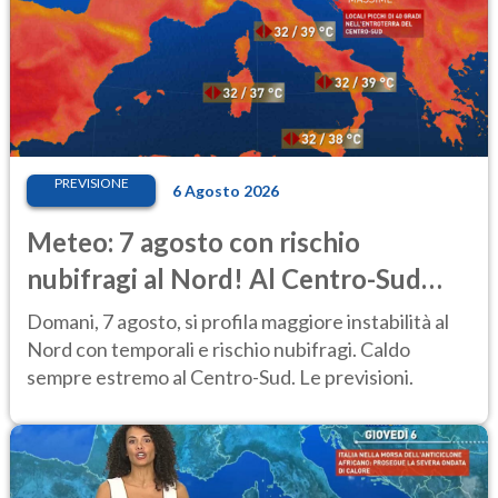
PREVISIONE
6 Agosto 2026
Meteo: 7 agosto con rischio
nubifragi al Nord! Al Centro-Sud
caldo estremo
Domani, 7 agosto, si profila maggiore instabilità al
Nord con temporali e rischio nubifragi. Caldo
sempre estremo al Centro-Sud. Le previsioni.