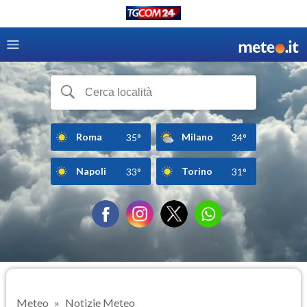
Roma
Milano
35°
34°
Napoli
Torino
33°
31°
Meteo
Notizie Meteo