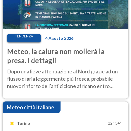
TENDENZA
4 Agosto 2026
Meteo, la calura non mollerà la
presa. I dettagli
Dopo una lieve attenuazione al Nord grazie ad un
flusso di aria leggermente più fresca, probabile
nuovo rinforzo dell’anticiclone africano entro
Ferragosto
Meteo città italiane
22°
34°
Torino