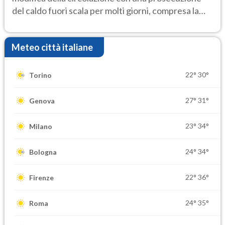
del caldo fuori scala per molti giorni, compresa la
settimana di Ferragosto
Meteo città italiane
22°
30°
Torino
27°
31°
Genova
23°
34°
Milano
24°
34°
Bologna
22°
36°
Firenze
24°
35°
Roma