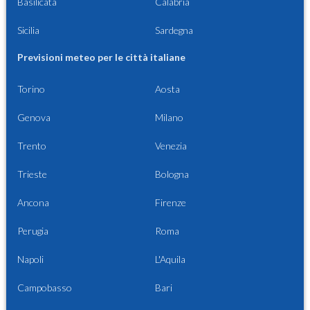
Basilicata
Calabria
Sicilia
Sardegna
Previsioni meteo per le città italiane
Torino
Aosta
Genova
Milano
Trento
Venezia
Trieste
Bologna
Ancona
Firenze
Perugia
Roma
Napoli
L'Aquila
Campobasso
Bari