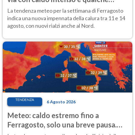
temporale
La tendenza meteo per la settimana di Ferragosto
indica una nuova impennata della calura tra 11 e 14
agosto, con nuovi rialzi anche al Nord.
TENDENZA
6 Agosto 2026
Meteo: caldo estremo fino a
Ferragosto, solo una breve pausa.
Ecco dove