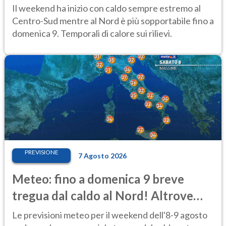
al Centro-Sud
Il weekend ha inizio con caldo sempre estremo al
Centro-Sud mentre al Nord è più sopportabile fino a
domenica 9. Temporali di calore sui rilievi.
PREVISIONE
7 Agosto 2026
Meteo: fino a domenica 9 breve
tregua dal caldo al Nord! Altrove
calura e afa
Le previsioni meteo per il weekend dell'8-9 agosto