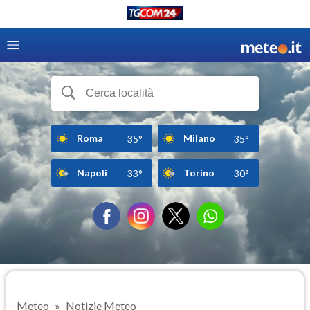
Roma
Milano
35°
35°
Napoli
Torino
33°
30°
Meteo
Notizie Meteo