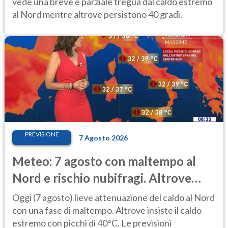
vede una breve e parziale tregua dal caldo estremo
al Nord mentre altrove persistono 40 gradi.
PREVISIONE
7 Agosto 2026
Meteo: 7 agosto con maltempo al
Nord e rischio nubifragi. Altrove
caldo estremo
Oggi (7 agosto) lieve attenuazione del caldo al Nord
con una fase di maltempo. Altrove insiste il caldo
estremo con picchi di 40°C. Le previsioni