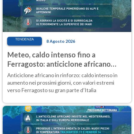
TENDENZA
8 Agosto 2026
Meteo, caldo intenso fino a
Ferragosto: anticiclone africano
ancora protagonista
Anticiclone africano in rinforzo: caldo intenso in
aumento nei prossimi giorni, con valori estremi
verso Ferragosto su gran parte d’Italia