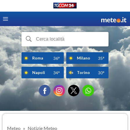
Roma
Milano
36°
35°
Napoli
Torino
34°
30°
Meteo
Notizie Meteo