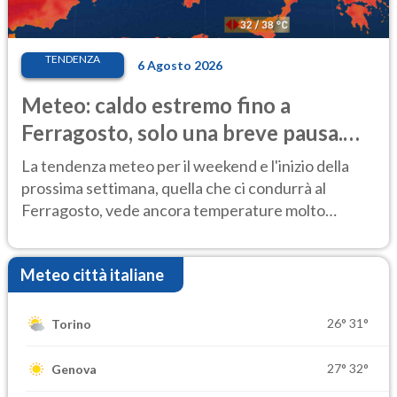
TENDENZA
6 Agosto 2026
Meteo: caldo estremo fino a
Ferragosto, solo una breve pausa.
Ecco dove
La tendenza meteo per il weekend e l'inizio della
prossima settimana, quella che ci condurrà al
Ferragosto, vede ancora temperature molto
elevate
Meteo città italiane
26°
31°
Torino
27°
32°
Genova