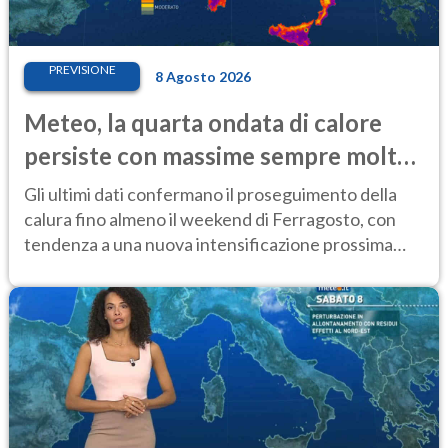
PREVISIONE
8 Agosto 2026
Meteo, la quarta ondata di calore
persiste con massime sempre molto
elevate
Gli ultimi dati confermano il proseguimento della
calura fino almeno il weekend di Ferragosto, con
tendenza a una nuova intensificazione prossima
settimana