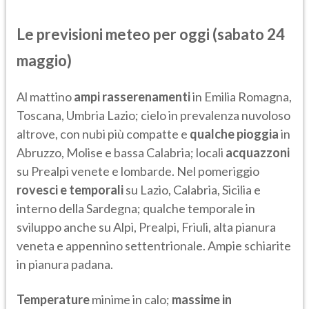
Le previsioni meteo per oggi (sabato 24
maggio)
Al mattino
ampi rasserenamenti
in Emilia Romagna,
Toscana, Umbria Lazio; cielo in prevalenza nuvoloso
altrove, con nubi più compatte e
qualche pioggia
in
Abruzzo, Molise e bassa Calabria; locali
acquazzoni
su Prealpi venete e lombarde. Nel pomeriggio
rovesci e temporali
su Lazio, Calabria, Sicilia e
interno della Sardegna; qualche temporale in
sviluppo anche su Alpi, Prealpi, Friuli, alta pianura
veneta e appennino settentrionale. Ampie schiarite
in pianura padana.
Temperature
minime in calo;
massime in