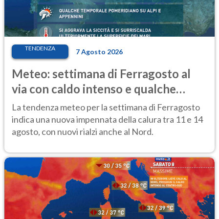
TENDENZA
7 Agosto 2026
Meteo: settimana di Ferragosto al
via con caldo intenso e qualche
temporale
La tendenza meteo per la settimana di Ferragosto
indica una nuova impennata della calura tra 11 e 14
agosto, con nuovi rialzi anche al Nord.