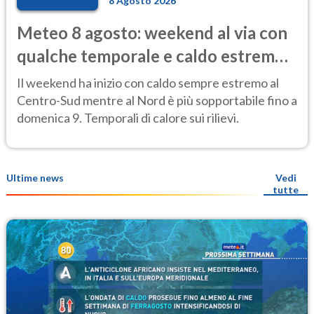
8 Agosto 2026
Meteo 8 agosto: weekend al via con
qualche temporale e caldo estremo
al Centro-Sud
Il weekend ha inizio con caldo sempre estremo al
Centro-Sud mentre al Nord è più sopportabile fino a
domenica 9. Temporali di calore sui rilievi.
Ultime news
Vedi
tutte