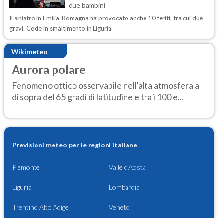
due bambini
Il sinistro in Emilia-Romagna ha provocato anche 10 feriti, tra cui due
gravi. Code in smaltimento in Liguria
Wikimeteo
Aurora polare
Fenomeno ottico osservabile nell'alta atmosfera al
di sopra del 65 gradi di latitudine e tra i 100 e...
Previsioni meteo per le regioni italiane
Piemonte
Valle d'Aosta
Liguria
Lombardia
Trentino Alto Adige
Veneto