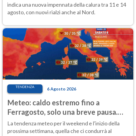
indica una nuova impennata della calura tra 11 e 14
agosto, con nuovi rialzi anche al Nord.
TENDENZA
6 Agosto 2026
Meteo: caldo estremo fino a
Ferragosto, solo una breve pausa.
Ecco dove
La tendenza meteo per il weekend e l'inizio della
prossima settimana, quella che ci condurrà al