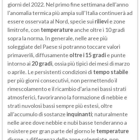
giorni del 2022. Nel primo fine settimana dell’anno
l’anomalia termica più ampia sull’Italia continuerà ad
essere osservata al Nord, specie sui
rilievi
e zone
limitrofe, con
temperature
anche oltre i 10 gradi
sopra la norma. In generale, nelle aree più
soleggiate del Paese si potranno toccare valori
primaverili, diffusamente
oltre i 15 gradi
e punte
intorno ai
20 gradi
, ossia più tipici dei mesi di marzo
o aprile. Le persistenti condizioni di
tempo
stabile
per più giorni consecutivi, non permettendo il
rimescolamento e il ricambio d’aria nei bassi strati
atmosferici, favoriranno la formazione di nebbie e
strati nuvolosi bassi sempre più estesi, oltre
all’accumulo di sostanze
inquinanti
; naturalmente
nelle aree dove nebbie e nubi basse tenderanno a
insistere per gran parte del giorno le
temperature
diurne, a differenza delle zone soleggiate, non