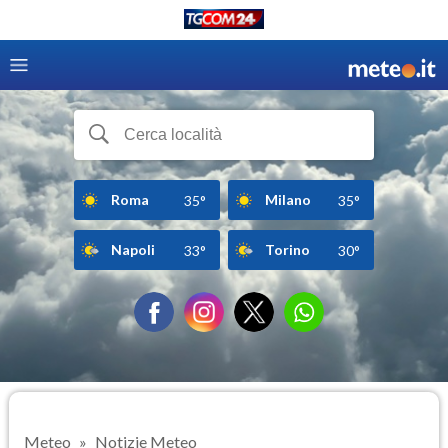
Roma
Milano
35°
35°
Napoli
Torino
33°
30°
Meteo
Notizie Meteo