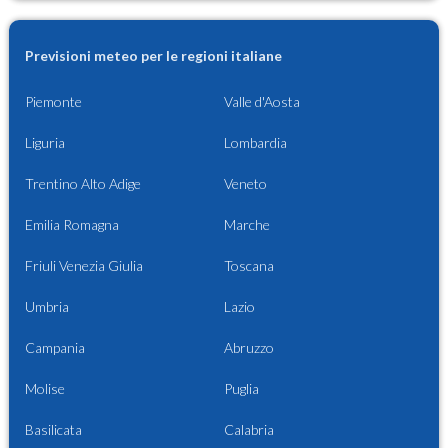
Previsioni meteo per le regioni italiane
Piemonte
Valle d'Aosta
Liguria
Lombardia
Trentino Alto Adige
Veneto
Emilia Romagna
Marche
Friuli Venezia Giulia
Toscana
Umbria
Lazio
Campania
Abruzzo
Molise
Puglia
Basilicata
Calabria