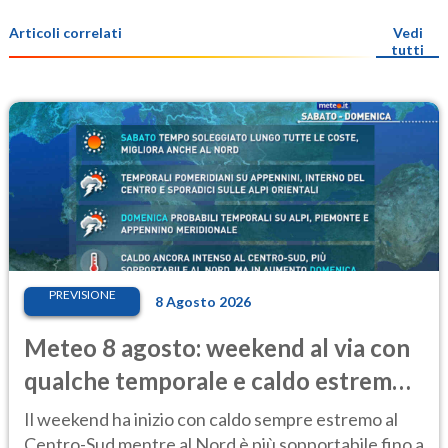
Articoli correlati
Vedi
tutti
PREVISIONE
8 Agosto 2026
Meteo 8 agosto: weekend al via con
qualche temporale e caldo estremo
al Centro-Sud
Il weekend ha inizio con caldo sempre estremo al
Centro-Sud mentre al Nord è più sopportabile fino a