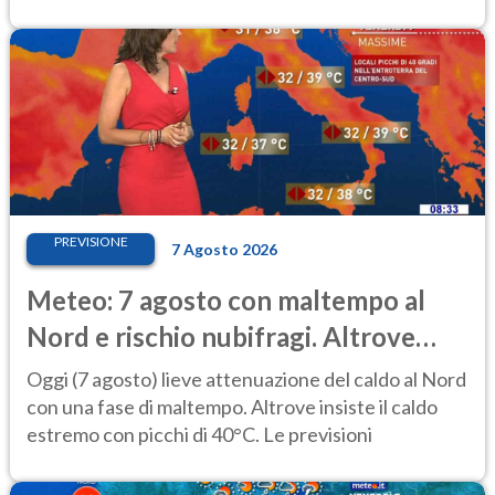
PREVISIONE
7 Agosto 2026
Meteo: 7 agosto con maltempo al
Nord e rischio nubifragi. Altrove
caldo estremo
Oggi (7 agosto) lieve attenuazione del caldo al Nord
con una fase di maltempo. Altrove insiste il caldo
estremo con picchi di 40°C. Le previsioni