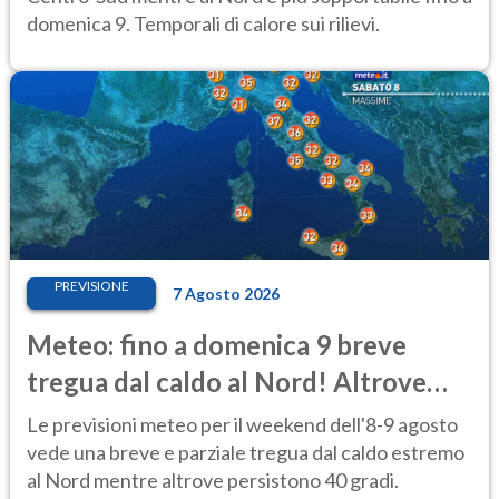
domenica 9. Temporali di calore sui rilievi.
PREVISIONE
7 Agosto 2026
Meteo: fino a domenica 9 breve
tregua dal caldo al Nord! Altrove
calura e afa
Le previsioni meteo per il weekend dell'8-9 agosto
vede una breve e parziale tregua dal caldo estremo
al Nord mentre altrove persistono 40 gradi.