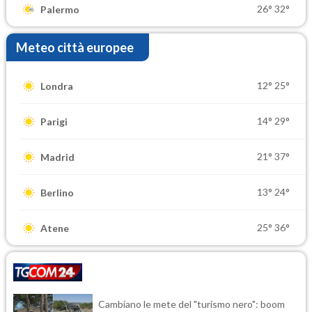
26°
32°
Palermo
Meteo città europee
12°
25°
Londra
14°
29°
Parigi
21°
37°
Madrid
13°
24°
Berlino
25°
36°
Atene
Cambiano le mete del "turismo nero": boom