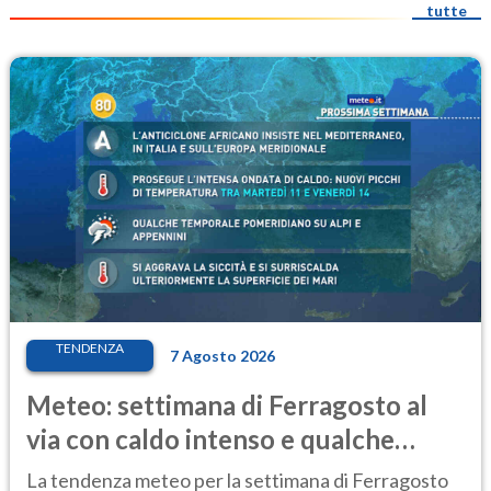
tutte
TENDENZA
7 Agosto 2026
Meteo: settimana di Ferragosto al
via con caldo intenso e qualche
temporale
La tendenza meteo per la settimana di Ferragosto