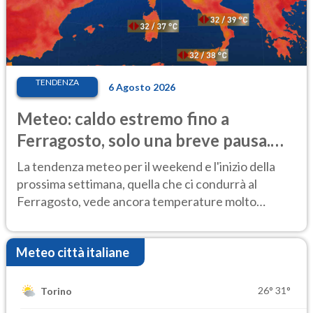
TENDENZA
6 Agosto 2026
Meteo: caldo estremo fino a
Ferragosto, solo una breve pausa.
Ecco dove
La tendenza meteo per il weekend e l'inizio della
prossima settimana, quella che ci condurrà al
Ferragosto, vede ancora temperature molto
elevate
Meteo città italiane
26°
31°
Torino