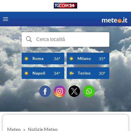
Roma
Milano
36°
35°
Napoli
Torino
34°
30°
Meteo
Notizie Meteo