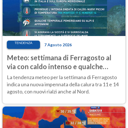
TENDENZA
7 Agosto 2026
Meteo: settimana di Ferragosto al
via con caldo intenso e qualche
temporale
La tendenza meteo per la settimana di Ferragosto
indica una nuova impennata della calura tra 11 e 14
agosto, con nuovi rialzi anche al Nord.