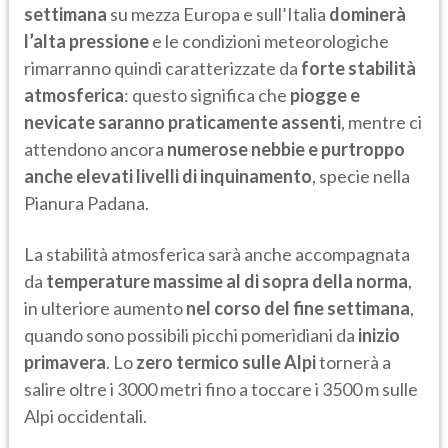
settimana
su mezza Europa e sull’Italia
dominerà
l’alta pressione
e le condizioni meteorologiche
rimarranno quindi caratterizzate da
forte stabilità
atmosferica
: questo significa che
piogge e
nevicate saranno praticamente assenti
, mentre ci
attendono ancora
numerose nebbie e purtroppo
anche elevati livelli di inquinamento
, specie nella
Pianura Padana.
La stabilità atmosferica sarà anche accompagnata
da
temperature massime al di sopra della norma
,
in ulteriore aumento
nel corso del fine settimana
,
quando sono possibili picchi pomeridiani da
inizio
primavera
. Lo
zero termico sulle Alpi
tornerà a
salire oltre i 3000 metri fino a toccare i 3500 m sulle
Alpi occidentali.