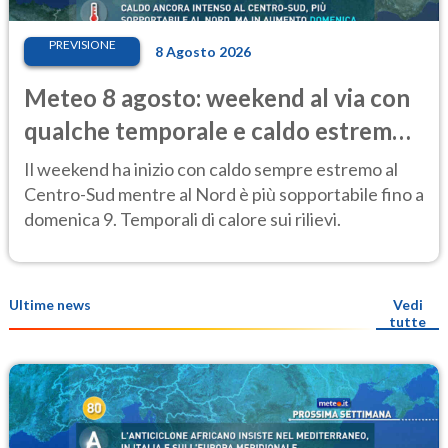
PREVISIONE
8 Agosto 2026
Meteo 8 agosto: weekend al via con
qualche temporale e caldo estremo
al Centro-Sud
Il weekend ha inizio con caldo sempre estremo al
Centro-Sud mentre al Nord è più sopportabile fino a
domenica 9. Temporali di calore sui rilievi.
Ultime news
Vedi
tutte