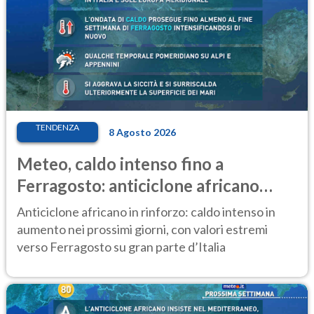
TENDENZA
8 Agosto 2026
Meteo, caldo intenso fino a
Ferragosto: anticiclone africano
ancora protagonista
Anticiclone africano in rinforzo: caldo intenso in
aumento nei prossimi giorni, con valori estremi
verso Ferragosto su gran parte d’Italia