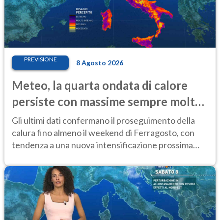
PREVISIONE
8 Agosto 2026
Meteo, la quarta ondata di calore
persiste con massime sempre molto
elevate
Gli ultimi dati confermano il proseguimento della
calura fino almeno il weekend di Ferragosto, con
tendenza a una nuova intensificazione prossima
settimana