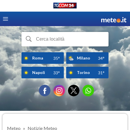
Roma
Milano
35°
34°
Napoli
Torino
33°
31°
Meteo
Notizie Meteo