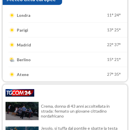
11°
24°
Londra
13°
25°
Parigi
22°
37°
Madrid
15°
21°
Berlino
27°
35°
Atene
Crema, donna di 43 anni accoltellata in
strada: fermato un giovane cittadino
nordafricano
Jesolo, si tuffa dal pontile e sbatte la testa