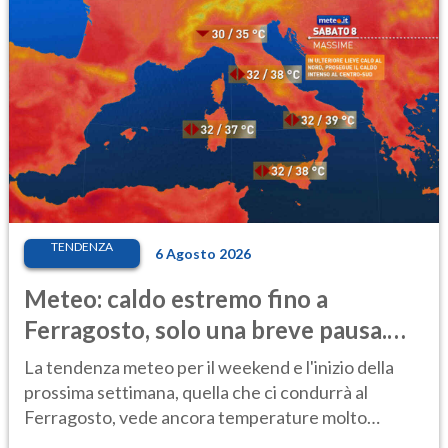
TENDENZA
6 Agosto 2026
Meteo: caldo estremo fino a
Ferragosto, solo una breve pausa.
Ecco dove
La tendenza meteo per il weekend e l'inizio della
prossima settimana, quella che ci condurrà al
Ferragosto, vede ancora temperature molto
elevate