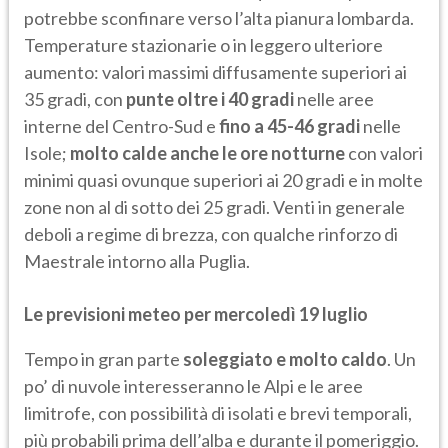
potrebbe sconfinare verso l’alta pianura lombarda.
Temperature stazionarie o in leggero ulteriore
aumento: valori massimi diffusamente superiori ai
35 gradi, con
punte oltre i 40 gradi
nelle aree
interne del Centro-Sud e
fino a 45-46 gradi
nelle
Isole;
molto calde anche le ore notturne
con valori
minimi quasi ovunque superiori ai 20 gradi e in molte
zone non al di sotto dei 25 gradi. Venti in generale
deboli a regime di brezza, con qualche rinforzo di
Maestrale intorno alla Puglia.
Le previsioni meteo per mercoledì 19 luglio
Tempo in gran parte
soleggiato e molto caldo
. Un
po’ di nuvole interesseranno le Alpi e le aree
limitrofe, con possibilità di isolati e brevi temporali,
più probabili prima dell’alba e durante il pomeriggio.