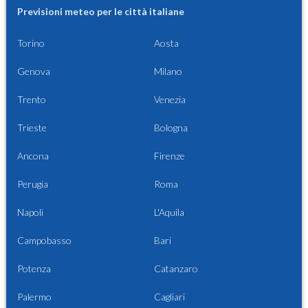
Previsioni meteo per le città italiane
Torino
Aosta
Genova
Milano
Trento
Venezia
Trieste
Bologna
Ancona
Firenze
Perugia
Roma
Napoli
L'Aquila
Campobasso
Bari
Potenza
Catanzaro
Palermo
Cagliari