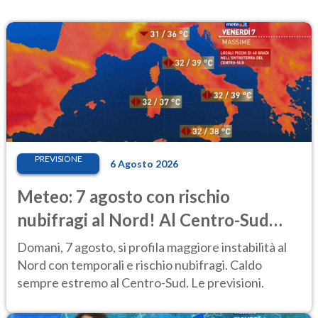
PREVISIONE
6 Agosto 2026
Meteo: 7 agosto con rischio
nubifragi al Nord! Al Centro-Sud
caldo estremo
Domani, 7 agosto, si profila maggiore instabilità al
Nord con temporali e rischio nubifragi. Caldo
sempre estremo al Centro-Sud. Le previsioni.